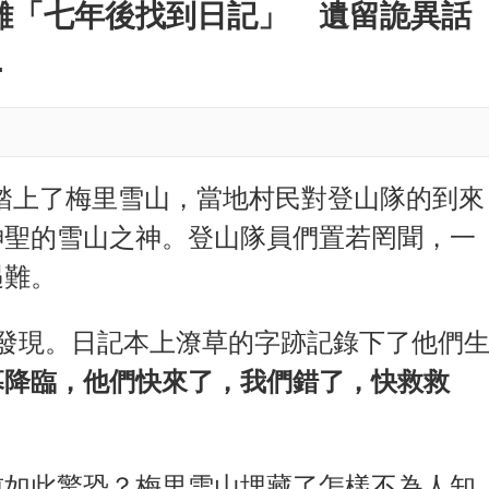
M
難「七年後找到日記」 遺留詭異話
u
.
t
e
隊員踏上了梅里雪山，當地村民對登山隊的到來
神聖的雪山之神。登山隊員們置若罔聞，一
遇難。
發現。日記本上潦草的字跡記錄下了他們
幕降臨，他們快來了，我們錯了，快救救
前如此驚恐？梅里雪山埋藏了怎樣不為人知