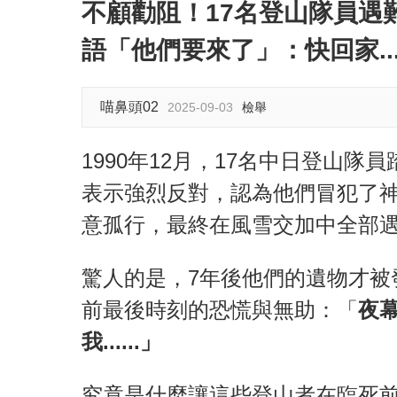
不顧勸阻！17名登山隊員遇
語「他們要來了」：快回家..
喵鼻頭02
2025-09-03
檢舉
1990年12月，17名中日登山
表示強烈反對，認為他們冒犯了
意孤行，最終在風雪交加中全部
驚人的是，7年後他們的遺物才被
前最後時刻的恐慌與無助：「
夜
我......」
究竟是什麼讓這些登山者在臨死