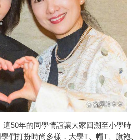
歲，這50年的同學情誼讓大家回溯至小學時
學們打扮時尚多樣，大學T、帽T、旗袍、