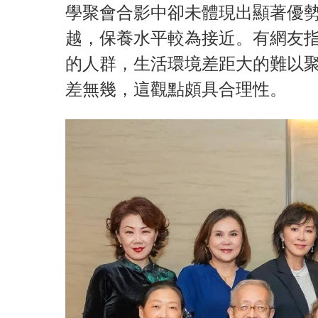
學聚會合影中卻未體現出顯著優
越，保養水平較為接近。有網友
的人群，生活環境差距大的難以
差無幾，這觀點頗具合理性。