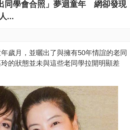
曬出同學會合照」夢迴童年 網卻發現
e
...
年歲月，並曬出了與擁有50年情誼的老同
嘉玲的狀態並未與這些老同學拉開明顯差