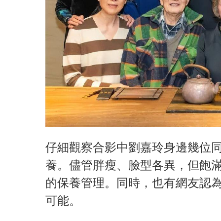
仔細觀察合影中劉嘉玲身邊幾位
養。儘管胖瘦、臉型各異，但飽
的保養管理。同時，也有網友認
可能。