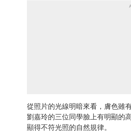
從照片的光線明暗來看，膚色雖
劉嘉玲的三位同學臉上有明顯的
顯得不符光照的自然規律。