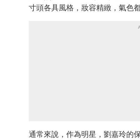
寸頭各具風格，妝容精緻，氣色
通常來說，作為明星，劉嘉玲的