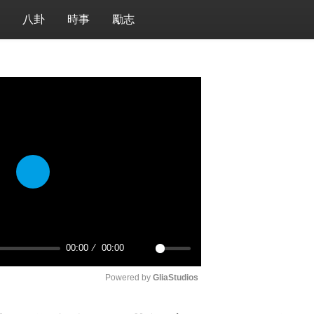
八卦
時事
勵志
P
l
a
y
00:00
00:00
M
Powered by 
GliaStudios
u
t