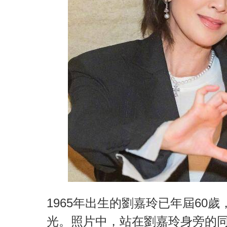
1965年出生的劉嘉玲已年屆60
光。照片中，站在劉嘉玲身旁的同