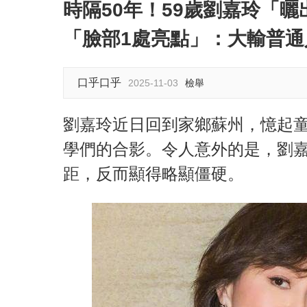
時隔50年！59歲劉嘉玲「
y
「臉部1處亮點」：大輸普通人
口乎口乎
2025-11-03
檢舉
劉嘉玲近日回到家鄉蘇州，憶起童
學們的合影。令人意外的是，劉
距，反而顯得略顯僵硬。