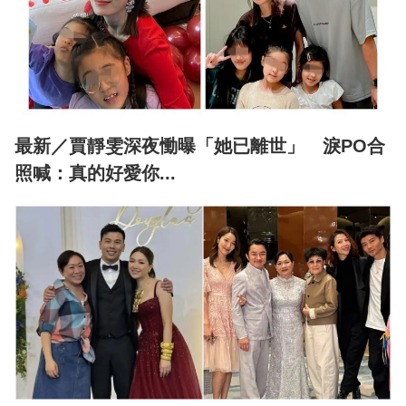
最新／賈靜雯深夜慟曝「她已離世」 淚PO合
照喊：真的好愛你...