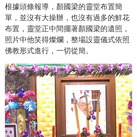
根據頭條報導，顏國梁的靈堂布置簡
單，並沒有大操辦，也沒有過多的鮮花
布置，靈堂正中間擺著顏國梁的遺照，
照片中他笑得燦爛，整場設靈儀式依照
佛教形式進行，一切從簡。