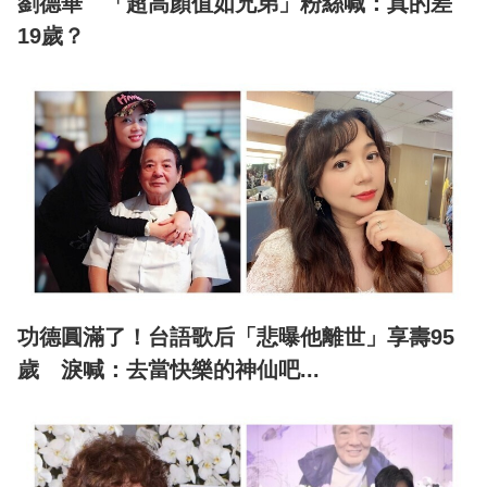
劉德華 「超高顏值如兄弟」粉絲喊：真的差
19歲？
功德圓滿了！台語歌后「悲曝他離世」享壽95
歲 淚喊：去當快樂的神仙吧...