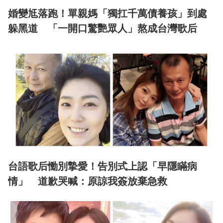
婚變尪落跑！單親媽「獨扛千萬債養孩」到處
躲黑道 「一開口驚艷眾人」熬成台灣歌后
台語歌后慟別摯愛！告別式上認「早隱瞞病
情」 道歉哭喊：原諒我簽放棄急救