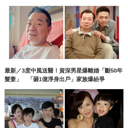
最新／3度中風送醫！資深男星爆離婚「斷50年
髮妻」 「砸1億淨身出戶」家族爆紛爭