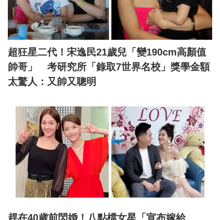
超狂星二代！宋逸民21歲兒「變190cm高顏值
帥哥」 考研究所「錄取7世界名校」獎學金額
太驚人：又帥又聰明
趕在40歲前閃婚！八點檔女星「宣布嫁給