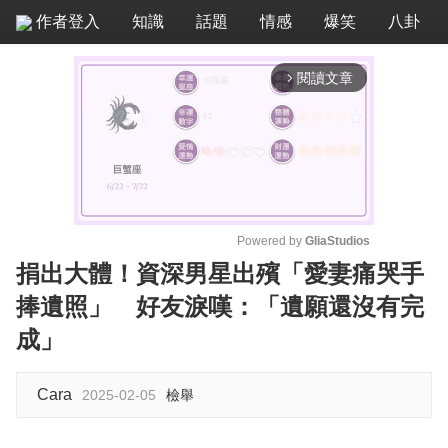
作者登入
知識
話題
情感
爆笑
八卦
閱讀文章
arrow_forward_ios
Powered by 
GliaStudios
捐出大體！資深男星出殯「愛妻痛哭手
M
捧遺照」 好友淚嘆：「遺願還沒有完
u
t
成」
e
Cara
2025-02-05
檢舉