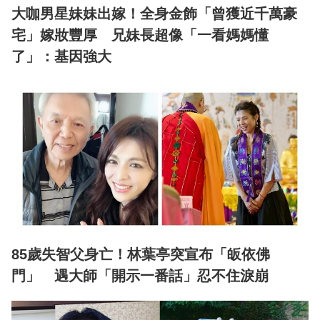
大咖男星妹妹出嫁！全身金飾「曾獲近千萬豪
宅」嫁妝豐厚 兄妹長超像「一看媽媽懂
了」：基因強大
85歲失智父身亡！林葉亭突宣布「皈依佛
門」 遇大師「開示一番話」忍不住淚崩