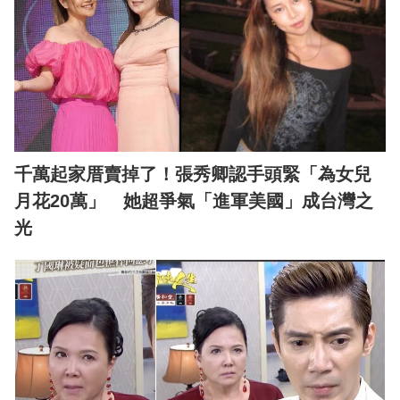
千萬起家厝賣掉了！張秀卿認手頭緊「為女兒
月花20萬」 她超爭氣「進軍美國」成台灣之
光