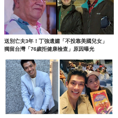
送別亡夫3年！丁強遺孀「不投靠美國兒女」
獨留台灣「76歲拒健康檢查」原因曝光