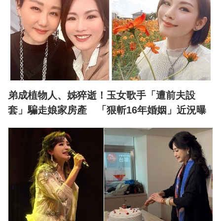
弟成植物人、姊猝逝！玉女歌手「遭前夫設
套」騙走娘家房產 「狠斬16年婚姻」近況曝