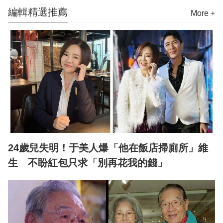
編輯精選推薦
More +
24歲兒失明！于美人爆「他在飯店掃廁所」維
生 不盼紅包只求「別再花我的錢」