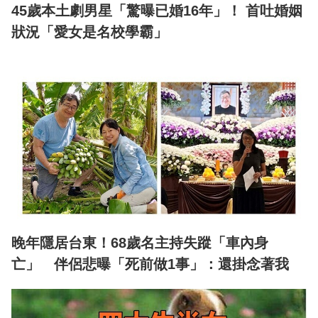
45歲本土劇男星「驚曝已婚16年」！ 首吐婚姻
狀況「愛女是名校學霸」
晚年隱居台東！68歲名主持失蹤「車內身
亡」 伴侶悲曝「死前做1事」：還掛念著我