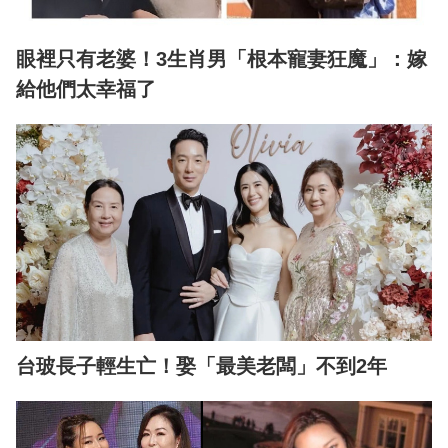
眼裡只有老婆！3生肖男「根本寵妻狂魔」：嫁
給他們太幸福了
台玻長子輕生亡！娶「最美老闆」不到2年