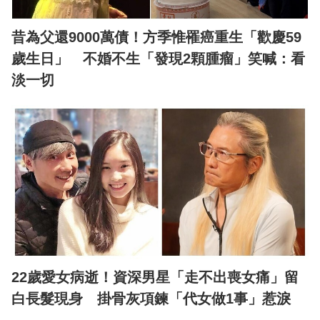
昔為父還9000萬債！方季惟罹癌重生「歡慶59
歲生日」 不婚不生「發現2顆腫瘤」笑喊：看
淡一切
22歲愛女病逝！資深男星「走不出喪女痛」留
白長髮現身 掛骨灰項鍊「代女做1事」惹淚