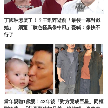
丁國琳怎麼了！？王凱猝逝前「最後一幕對戲
她」 網驚「臉色怪異像中風」憂喊：像快不
行了
當年親吻1歲嬰！42年後「對方竟成巨星」同框