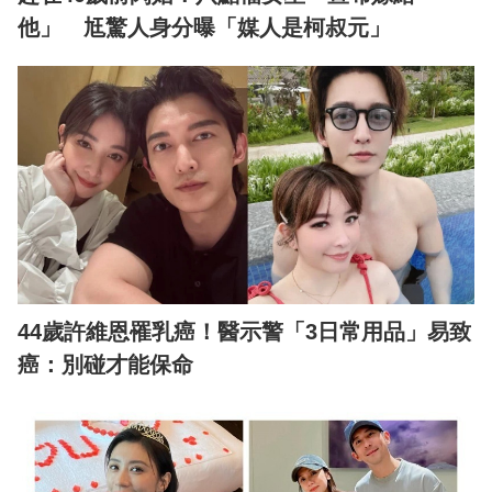
他」 尪驚人身分曝「媒人是柯叔元」
44歲許維恩罹乳癌！醫示警「3日常用品」易致
癌：別碰才能保命