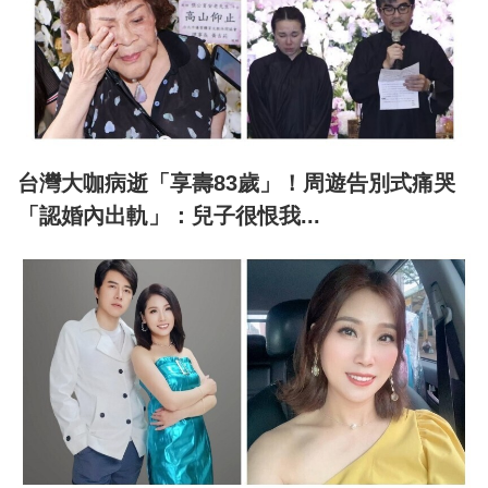
台灣大咖病逝「享壽83歲」！周遊告別式痛哭
「認婚內出軌」：兒子很恨我...