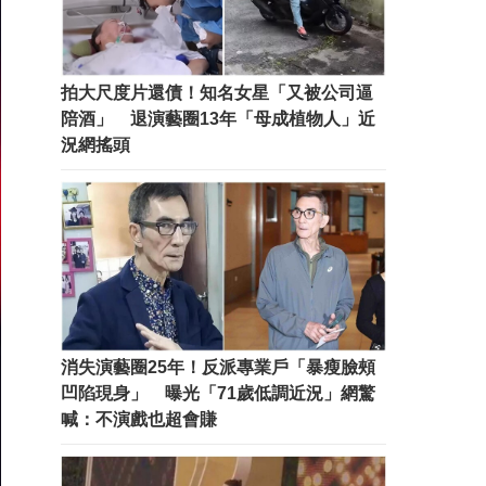
拍大尺度片還債！知名女星「又被公司逼
陪酒」 退演藝圈13年「母成植物人」近
況網搖頭
消失演藝圈25年！反派專業戶「暴瘦臉頰
凹陷現身」 曝光「71歲低調近況」網驚
喊：不演戲也超會賺