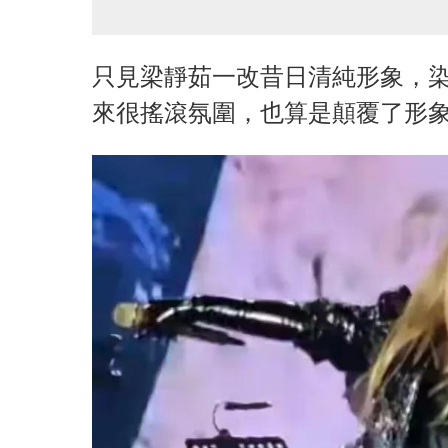
只見梁靜茹一改昔日清純形象，
來很搖滾氛圍，也算是顛覆了形