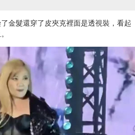
染了金髮還穿了皮夾克裡面是透視裝，看起
象。