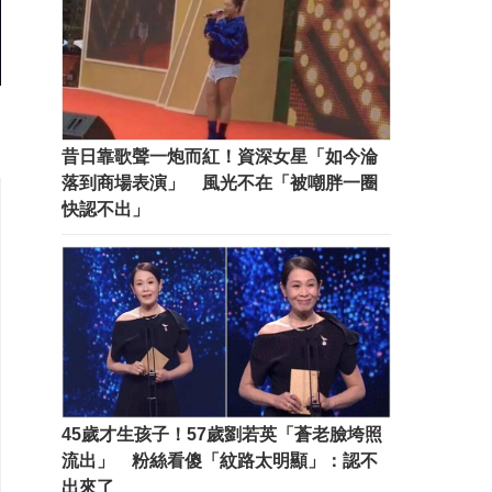
昔日靠歌聲一炮而紅！資深女星「如今淪
落到商場表演」 風光不在「被嘲胖一圈
快認不出」
45歲才生孩子！57歲劉若英「蒼老臉垮照
流出」 粉絲看傻「紋路太明顯」：認不
出來了