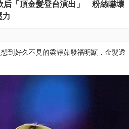
M
歌后「頂金髮登台演出」 粉絲嚇壞
u
壓力
t
e
沒想到好久不見的梁靜茹發福明顯，金髮透