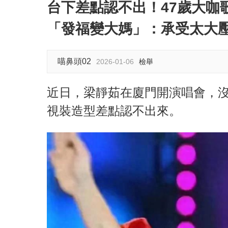
台下差點認不出！47歲大咖
「發福變大媽」：承受太大
喵鼻頭02
2026-01-06
檢舉
近日，梁靜茹在廈門開演唱會，
視裝造型差點認不出來。