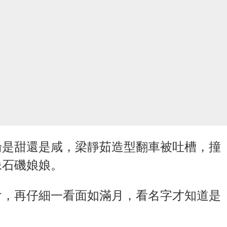
論是甜還是咸，梁靜茹造型翻車被吐槽，撞
像石磯娘娘。
會，再仔細一看面如滿月，看名字才知道是