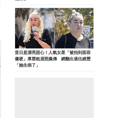
昔日是漂亮甜心！人氣女星「被拍到面容
僵硬」厚唇粗眉照瘋傳 網翻出過往經歷
「她生病了」