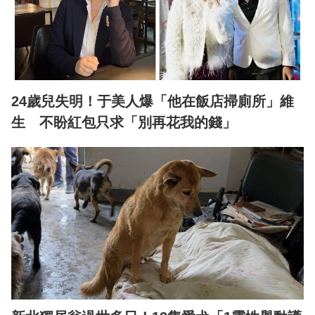
24歲兒失明！于美人爆「他在飯店掃廁所」維
生 不盼紅包只求「別再花我的錢」