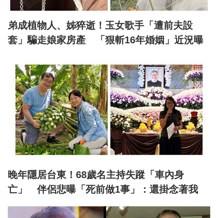
弟成植物人、姊猝逝！玉女歌手「遭前夫設
套」騙走娘家房產 「狠斬16年婚姻」近況曝
晚年隱居台東！68歲名主持失蹤「車內身
亡」 伴侶悲曝「死前做1事」：還掛念著我