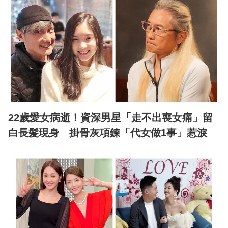
22歲愛女病逝！資深男星「走不出喪女痛」留
白長髮現身 掛骨灰項鍊「代女做1事」惹淚