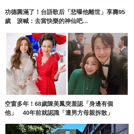
功德圓滿了！台語歌后「悲曝他離世」享壽95
歲 淚喊：去當快樂的神仙吧...
空窗多年！68歲陳美鳳突羞認「身邊有個
他」 40年前就認識「遭男方母親拆散」