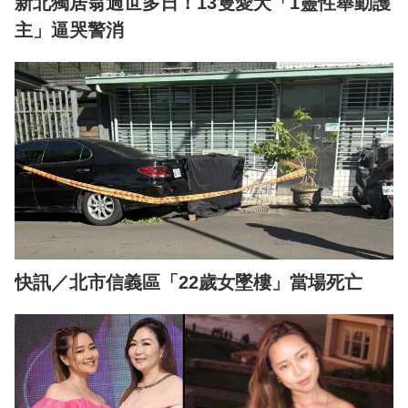
新北獨居翁過世多日！13隻愛犬「1靈性舉動護
主」逼哭警消
快訊／北市信義區「22歲女墜樓」當場死亡