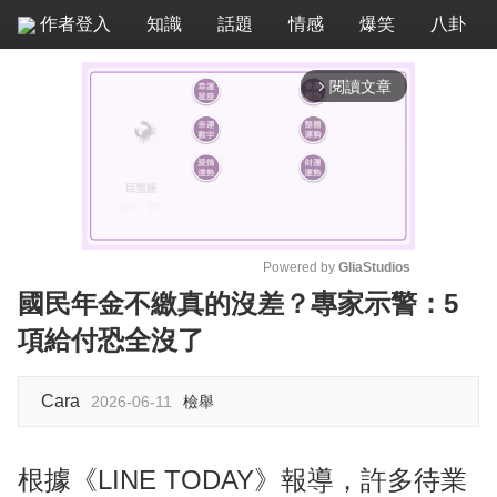
作者登入
知識
話題
情感
爆笑
八卦
閱讀文章
arrow_forward_ios
Powered by 
GliaStudios
國民年金不繳真的沒差？專家示警：5
M
項給付恐全沒了
u
t
e
Cara
2026-06-11
檢舉
根據《LINE TODAY》報導，許多待業