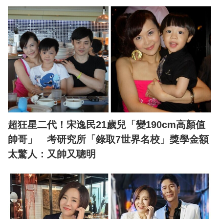
超狂星二代！宋逸民21歲兒「變190cm高顏值
帥哥」 考研究所「錄取7世界名校」獎學金額
太驚人：又帥又聰明