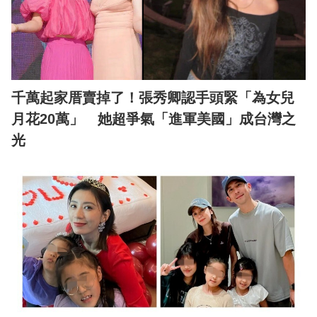
千萬起家厝賣掉了！張秀卿認手頭緊「為女兒
月花20萬」 她超爭氣「進軍美國」成台灣之
光