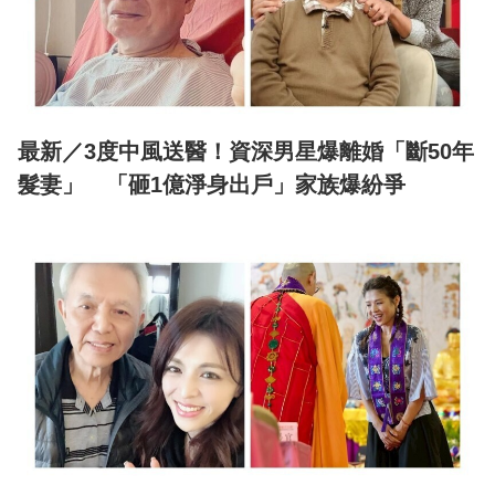
最新／3度中風送醫！資深男星爆離婚「斷50年
髮妻」 「砸1億淨身出戶」家族爆紛爭