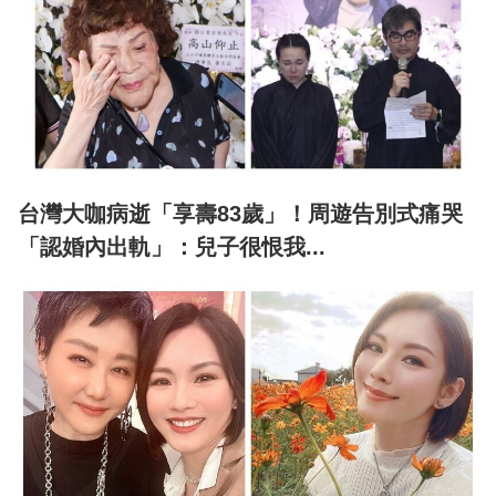
台灣大咖病逝「享壽83歲」！周遊告別式痛哭
「認婚內出軌」：兒子很恨我...