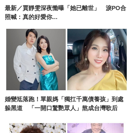
最新／賈靜雯深夜慟曝「她已離世」 淚PO合
照喊：真的好愛你...
婚變尪落跑！單親媽「獨扛千萬債養孩」到處
躲黑道 「一開口驚艷眾人」熬成台灣歌后