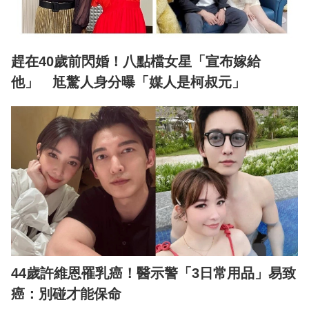
趕在40歲前閃婚！八點檔女星「宣布嫁給
他」 尪驚人身分曝「媒人是柯叔元」
44歲許維恩罹乳癌！醫示警「3日常用品」易致
癌：別碰才能保命