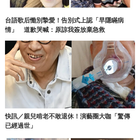
台語歌后慟別摯愛！告別式上認「早隱瞞病
情」 道歉哭喊：原諒我簽放棄急救
快訊／親兒啃老不敢退休！演藝圈大咖「驚傳
已經過世」