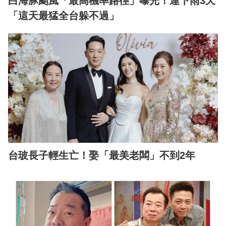
白海豚颱風「最高機率路徑」曝光！連下雨3天
「這天最猛全台躲不過」
台玻長子輕生亡！娶「最美老闆」不到2年