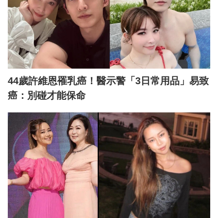
44歲許維恩罹乳癌！醫示警「3日常用品」易致
癌：別碰才能保命