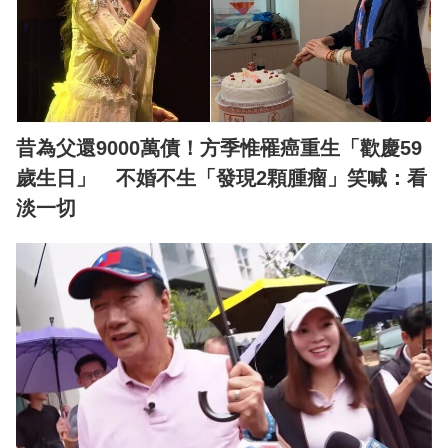
昔為父還9000萬債！方季惟罹癌重生「歡慶59
歲生日」 不婚不生「發現2顆腫瘤」笑喊：看
淡一切