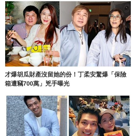
才爆胡瓜財產沒留她的份！丁柔安驚爆「保險
箱遭竊700萬」兇手曝光