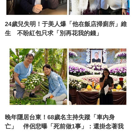
24歲兒失明！于美人爆「他在飯店掃廁所」維
生 不盼紅包只求「別再花我的錢」
晚年隱居台東！68歲名主持失蹤「車內身
亡」 伴侶悲曝「死前做1事」：還掛念著我