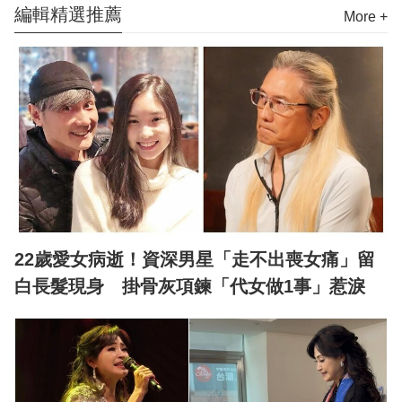
編輯精選推薦
More +
22歲愛女病逝！資深男星「走不出喪女痛」留
白長髮現身 掛骨灰項鍊「代女做1事」惹淚