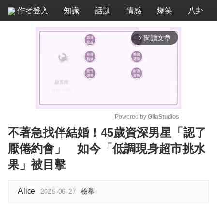
作者登入
知識
話題
情感
爆笑
八卦
閱讀文章
arrow_forward_ios
Powered by 
GliaStudios
不著急找伴結婚！45歲資深男星「認了
M
厭倦約會」 如今「低調現身超市挑水
u
t
果」被目擊
e
Alice
2025-06-27
檢舉