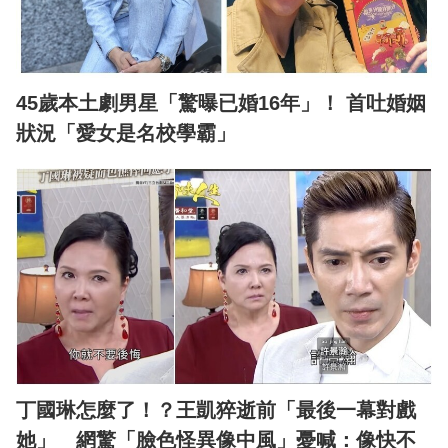
45歲本土劇男星「驚曝已婚16年」！ 首吐婚姻
狀況「愛女是名校學霸」
丁國琳怎麼了！？王凱猝逝前「最後一幕對戲
她」 網驚「臉色怪異像中風」憂喊：像快不