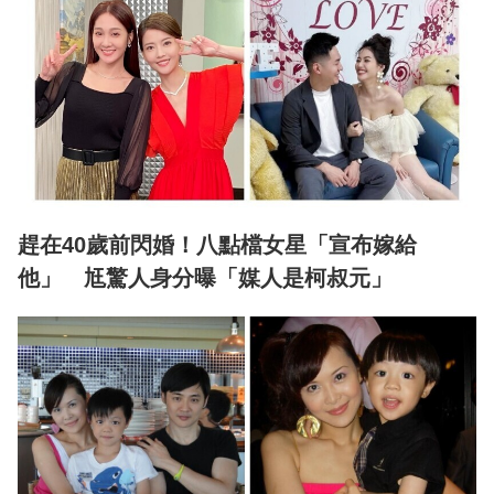
趕在40歲前閃婚！八點檔女星「宣布嫁給
他」 尪驚人身分曝「媒人是柯叔元」