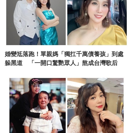
婚變尪落跑！單親媽「獨扛千萬債養孩」到處
躲黑道 「一開口驚艷眾人」熬成台灣歌后