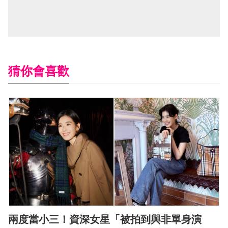
猜你會喜歡
兩度當小三！資深女星「被拍到與非單身演