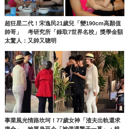
超狂星二代！宋逸民21歲兒「變190cm高顏值
帥哥」 考研究所「錄取7世界名校」獎學金額
太驚人：又帥又聰明
事業風光情路坎坷！77歲女神「渣夫出軌還求