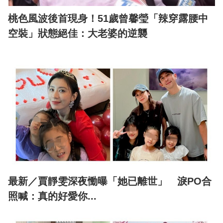
桃色風波後首現身！51歲曾馨瑩「辣穿露腰中
空裝」狀態絕佳：大老婆的逆襲
最新／賈靜雯深夜慟曝「她已離世」 淚PO合
照喊：真的好愛你...