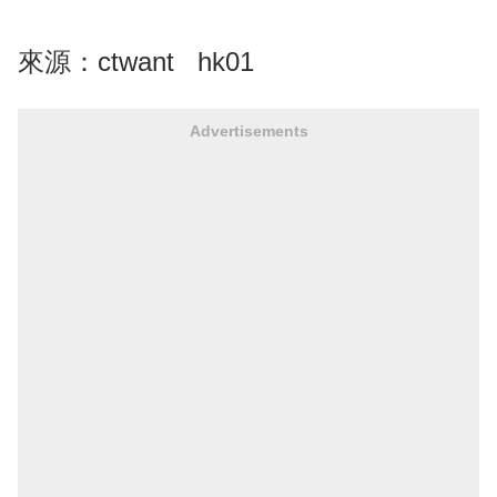
來源：
ctwant
hk01
Advertisements