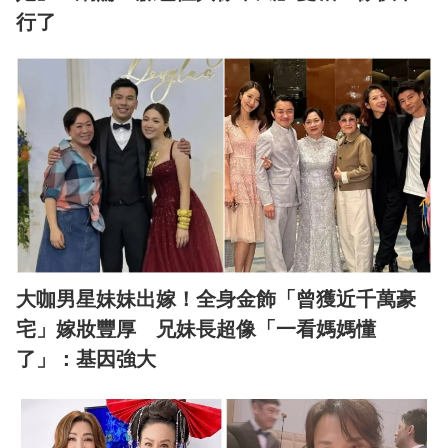
行了
大咖男星妹妹出嫁！全身金飾「曾獲近千萬豪
宅」嫁妝豐厚 兄妹長超像「一看媽媽懂
了」：基因強大