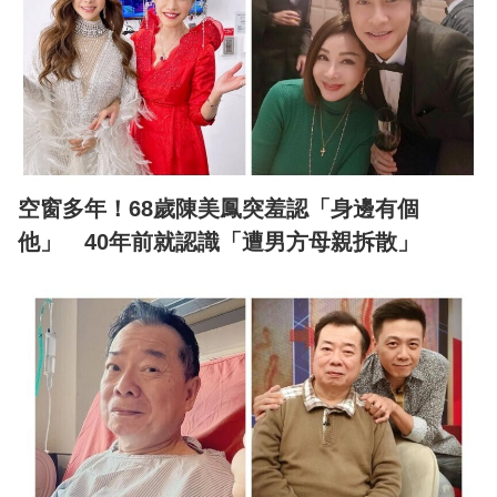
空窗多年！68歲陳美鳳突羞認「身邊有個
他」 40年前就認識「遭男方母親拆散」