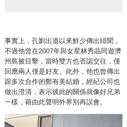
事實上，孔劉出道以來鮮少傳出緋聞，
不過他曾在2007年與女星林秀晶同遊濟
州島被目擊，當時雙方也否認交往，僅
回應兩人僅是好友。此外，他也曾傳出
跟多次合作的鄭有美結婚，經紀公司也
做出澄清，表示彼此的關係就像好兄弟
一樣，藉由此聲明外界別再誤會。