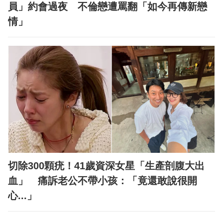
員」約會過夜 不倫戀遭罵翻「如今再傳新戀
情」
切除300顆疣！41歲資深女星「生產剖腹大出
血」 痛訴老公不帶小孩：「竟還敢說很開
心...」