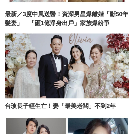
最新／3度中風送醫！資深男星爆離婚「斷50年
髮妻」 「砸1億淨身出戶」家族爆紛爭
台玻長子輕生亡！娶「最美老闆」不到2年