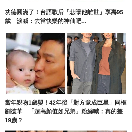
功德圓滿了！台語歌后「悲曝他離世」享壽95
歲 淚喊：去當快樂的神仙吧...
當年親吻1歲嬰！42年後「對方竟成巨星」同框
劉德華 「超高顏值如兄弟」粉絲喊：真的差
19歲？