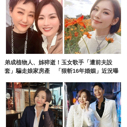
弟成植物人、姊猝逝！玉女歌手「遭前夫設
套」騙走娘家房產 「狠斬16年婚姻」近況曝