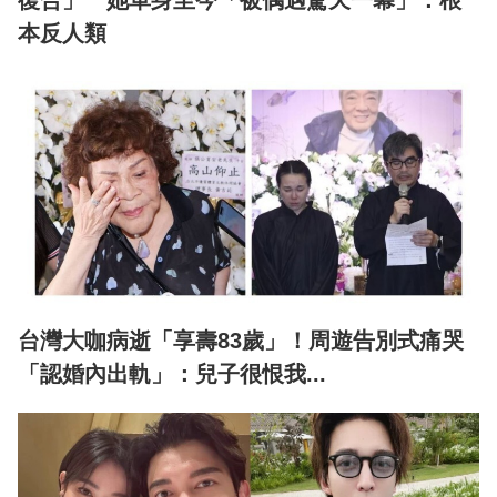
復合」 她單身至今「被偶遇驚天一幕」：根
本反人類
台灣大咖病逝「享壽83歲」！周遊告別式痛哭
「認婚內出軌」：兒子很恨我...