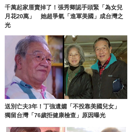
千萬起家厝賣掉了！張秀卿認手頭緊「為女兒
月花20萬」 她超爭氣「進軍美國」成台灣之
光
送別亡夫3年！丁強遺孀「不投靠美國兒女」
獨留台灣「76歲拒健康檢查」原因曝光