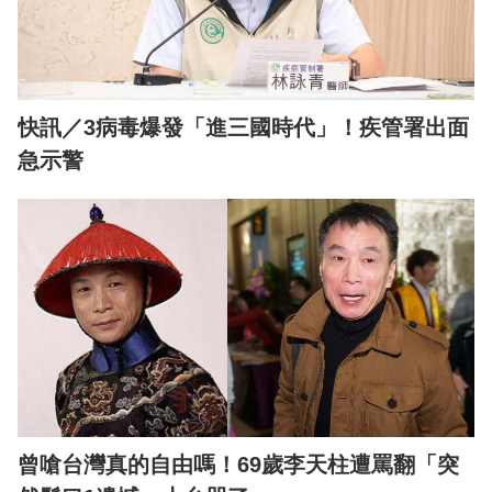
快訊／3病毒爆發「進三國時代」！疾管署出面
急示警
曾嗆台灣真的自由嗎！69歲李天柱遭罵翻「突