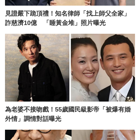
見證嚴下跪頂禮！知名律師「找上師父全家」
詐慈濟10億 「睡黃金堆」照片曝光
為老婆不接吻戲！55歲國民級影帝「被爆有婚
外情」調情對話曝光