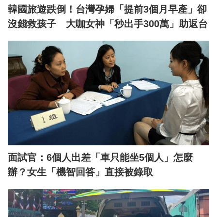
韓國旅遊跌倒！台灣孕婦「提前3個月早產」卻
沒錢救孩子 大咖女神「秒出手300萬」助返台
面試官：6個人出差「車只能坐5個人」怎麼
辦？女生「機智回答」直接被錄取