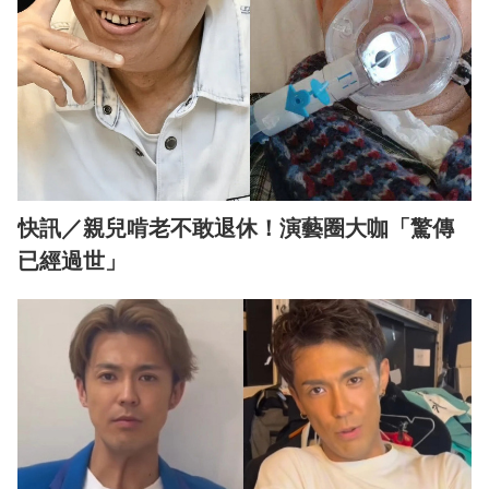
快訊／親兒啃老不敢退休！演藝圈大咖「驚傳
已經過世」