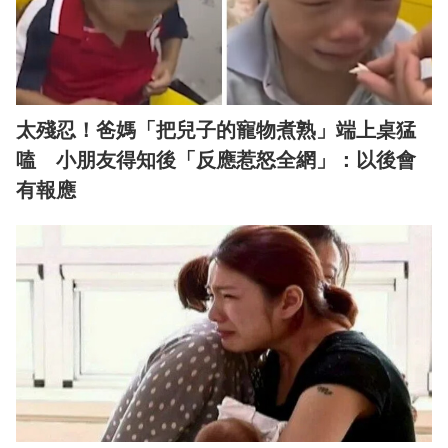
太殘忍！爸媽「把兒子的寵物煮熟」端上桌猛
嗑 小朋友得知後「反應惹怒全網」：以後會
有報應