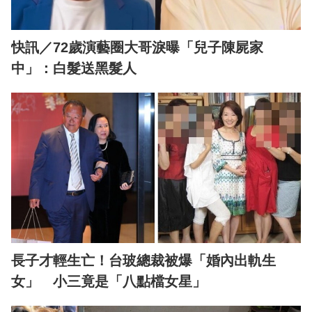
快訊／72歲演藝圈大哥淚曝「兒子陳屍家
中」：白髮送黑髮人
長子才輕生亡！台玻總裁被爆「婚內出軌生
女」 小三竟是「八點檔女星」