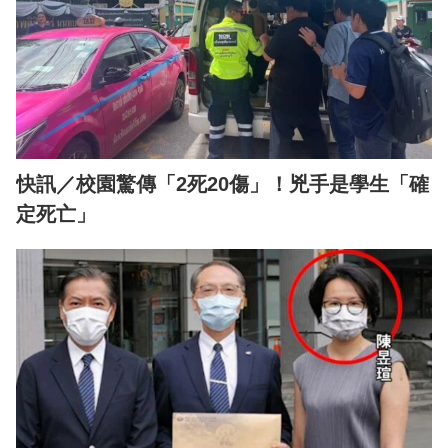
快訊／校園驚傳「2死20傷」！兇手是學生「確
定死亡」