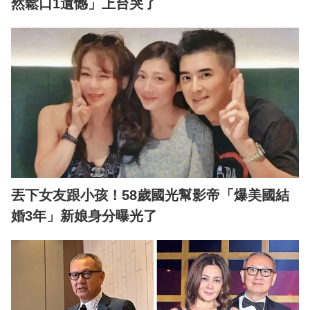
然鬆口1遺憾」上台哭了
丟下女友跟小孩！58歲國光幫影帝「爆美國結
婚3年」新娘身分曝光了