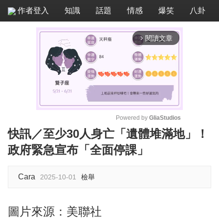
作者登入
知識
話題
情感
爆笑
八卦
閱讀文章
arrow_forward_ios
Powered by 
GliaStudios
快訊／至少30人身亡「遺體堆滿地」！
M
政府緊急宣布「全面停課」
u
t
e
Cara
2025-10-01
檢舉
圖片來源：美聯社