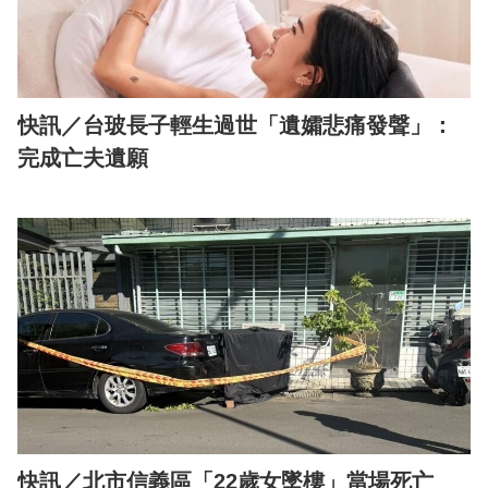
快訊／台玻長子輕生過世「遺孀悲痛發聲」：
完成亡夫遺願
快訊／北市信義區「22歲女墜樓」當場死亡