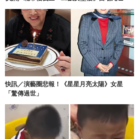
快訊／演藝圈悲報！《星星月亮太陽》女星
「驚傳過世」