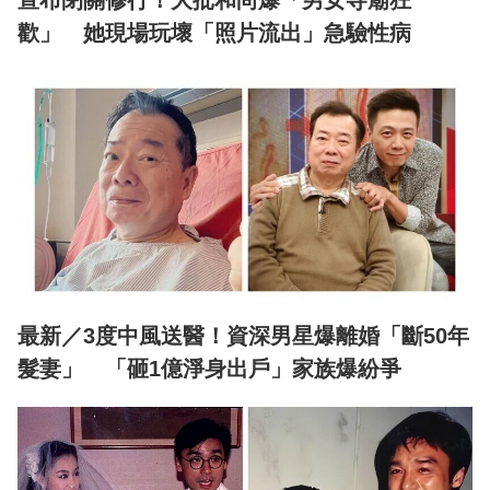
歡」 她現場玩壞「照片流出」急驗性病
最新／3度中風送醫！資深男星爆離婚「斷50年
髮妻」 「砸1億淨身出戶」家族爆紛爭