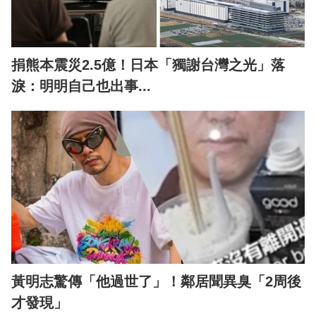
捐熊本震災2.5億！日本「獨謝台灣之光」落
淚：明明自己也出事...
黃明志驚傳「他過世了」！鄰居聞異臭「2周後
才發現」