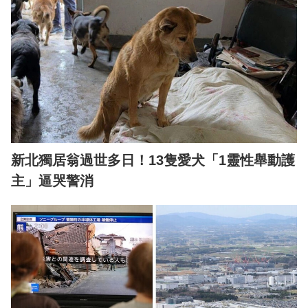
新北獨居翁過世多日！13隻愛犬「1靈性舉動護
主」逼哭警消