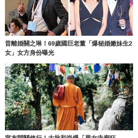
昔離婚關之琳！69歲國巨老董「爆秘婚嫩妹生2
女」女方身份曝光
宣布閉關修行！大批和尚爆「男女寺廟狂