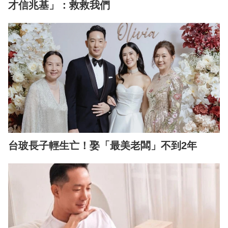
才信兆基」：救救我們
台玻長子輕生亡！娶「最美老闆」不到2年