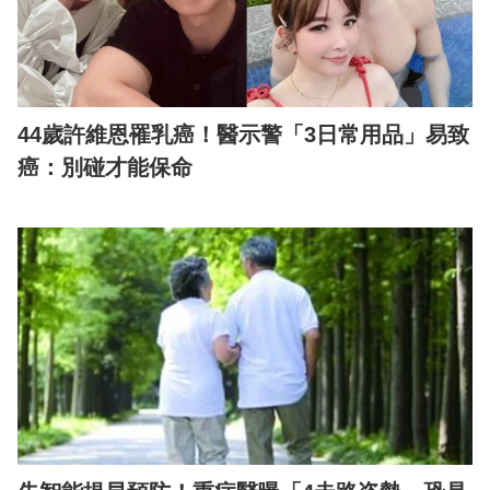
44歲許維恩罹乳癌！醫示警「3日常用品」易致
癌：別碰才能保命