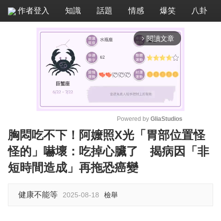
作者登入
知識
話題
情感
爆笑
八卦
閱讀文章
arrow_forward_ios
Powered by 
GliaStudios
胸悶吃不下！阿嬤照X光「胃部位置怪
M
怪的」嚇壞：吃掉心臟了 揭病因「非
u
t
短時間造成」再拖恐癌變
e
健康不能等
2025-08-18
檢舉