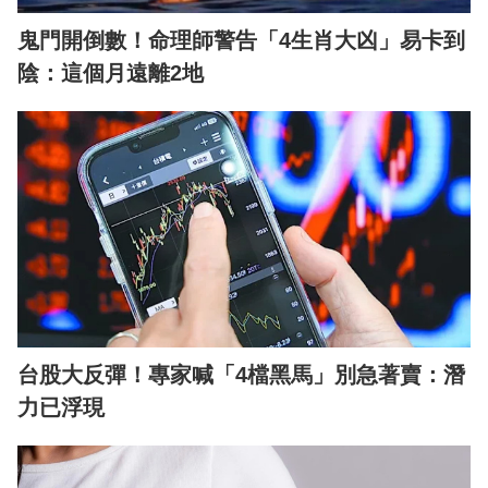
鬼門開倒數！命理師警告「4生肖大凶」易卡到
陰：這個月遠離2地
台股大反彈！專家喊「4檔黑馬」別急著賣：潛
力已浮現