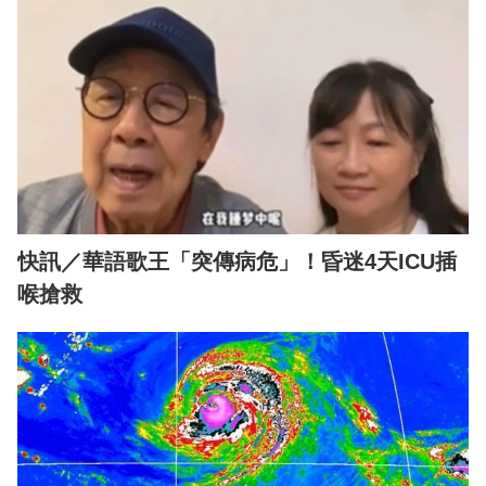
快訊／華語歌王「突傳病危」！昏迷4天ICU插
喉搶救