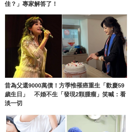
佳？」專家解答了！
昔為父還9000萬債！方季惟罹癌重生「歡慶59
歲生日」 不婚不生「發現2顆腫瘤」笑喊：看
淡一切