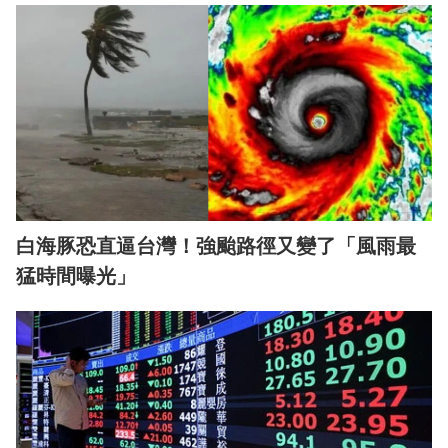
白海豚恐直逼台灣！強颱路徑又變了「風雨最
猛時間曝光」