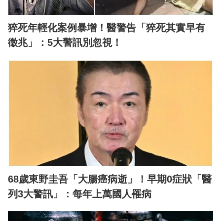
猝死年輕化案例暴增！醫警告「猝死其實早有
徵兆」：5大警訊別忽視！
68歲東野圭吾「大腸癌病逝」！早期0症狀「醫
列3大警訊」：每年上萬國人罹病