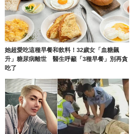
她超愛吃這種早餐和飲料！32歲女「血糖飆
升」糖尿病離世 醫生呼籲「3種早餐」別再貪
吃了