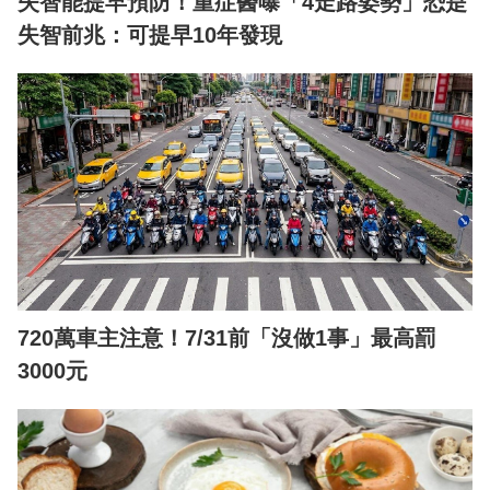
失智能提早預防！重症醫曝「4走路姿勢」恐是
失智前兆：可提早10年發現
720萬車主注意！7/31前「沒做1事」最高罰
3000元