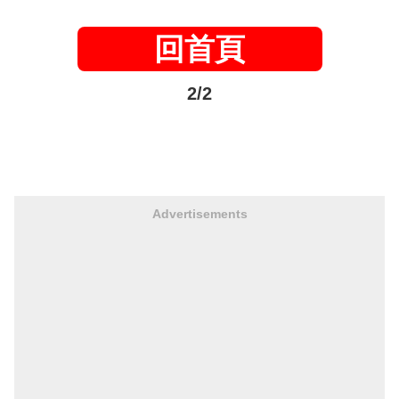
回首頁
2/2
Advertisements