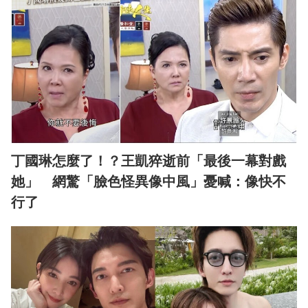
丁國琳怎麼了！？王凱猝逝前「最後一幕對戲
她」 網驚「臉色怪異像中風」憂喊：像快不
行了