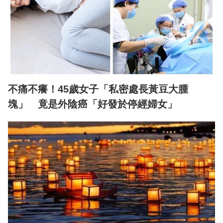
不痛不癢！45歲女子「私密處長黃豆大腫
塊」 竟是外陰癌「好發於停經婦女」