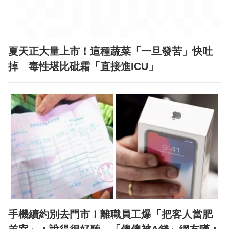
夏天正大量上市！這種蔬菜「一旦發苦」快吐
掉 毒性堪比砒霜「直接進ICU」
手機續約別去門市！離職員工爆「把客人當肥