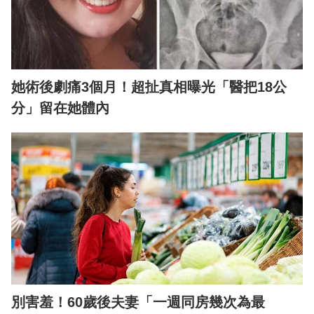
她術後劇痛3個月！超扯真相曝光「醫把18公
分」留在她體內
別害羞！60歲後夫妻「一週同房幾次為最