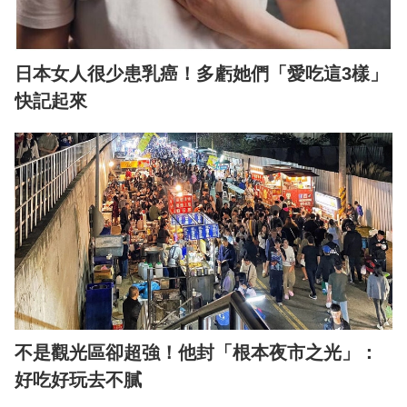
日本女人很少患乳癌！多虧她們「愛吃這3樣」
快記起來
不是觀光區卻超強！他封「根本夜市之光」：
好吃好玩去不膩