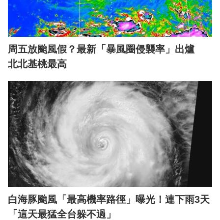
周五放颱風假？最新「暴風圈侵襲率」出爐
北北基桃最高
白海豚颱風「最高機率路徑」曝光！連下雨3天
「這天最猛全台躲不過」