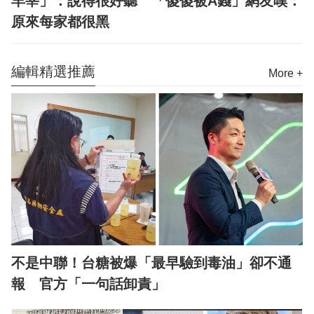
羊宰」：說得很好聽 「傻傻被A錢」網友嘆：
原來每家都很黑
編輯精選推薦
More +
不是中聯！台糖被爆「最早驗到毒油」卻不通
報 官方「一句話卸責」