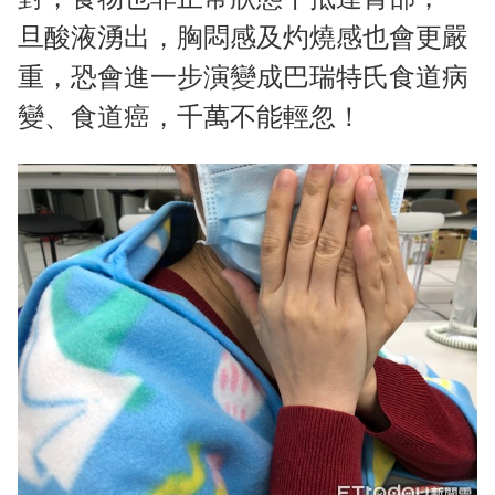
旦酸液湧出，胸悶感及灼燒感也會更嚴
重，恐會進一步演變成巴瑞特氏食道病
變、食道癌，千萬不能輕忽！