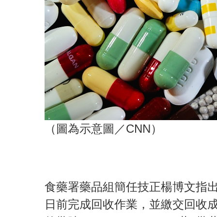
（圖為示意圖／CNN）
食藥署藥品組簡任技正楊博文指出
日前完成回收作業，並繳交回收