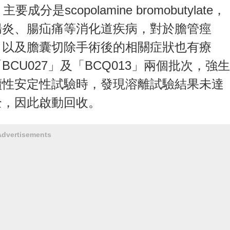
scopolamine bromobutylate，
腸炎、腸疝痛等消化道疾病，對於膽管痙
，以及膽囊切除手術後的相關症狀也有療
CU027」及「BCQ013」兩個批次，強生
續性安定性試驗時，發現溶離試驗結果未達
全，因此啟動回收。
Advertisements