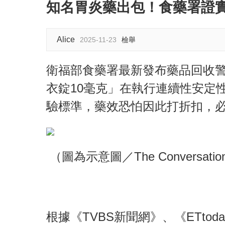
知名胃炎藥出包！食藥署證實
Alice
2025-11-23
檢舉
衛福部食藥署最新發布藥品回收
衣錠10毫克」在執行連續性安定
驗標準，藥效恐怕因此打折扣，
（圖為示意圖／The Conversatio
根據《TVBS新聞網》、《ETt