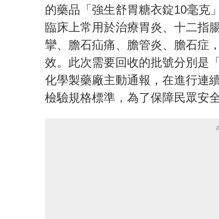
的藥品「強生舒胃糖衣錠10毫克」主要成分是
臨床上常用於治療胃炎、十二指
攣、膽石疝痛、膽管炎、膽石症
效。此次需要回收的批號分別是「B
化學製藥廠主動通報，在進行連
檢驗規格標準，為了保障民眾安