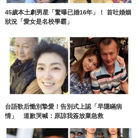
45歲本土劇男星「驚曝已婚16年」！ 首吐婚姻
狀況「愛女是名校學霸」
台語歌后慟別摯愛！告別式上認「早隱瞞病
情」 道歉哭喊：原諒我簽放棄急救