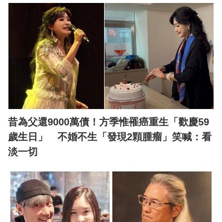
昔為父還9000萬債！方季惟罹癌重生「歡慶59
歲生日」 不婚不生「發現2顆腫瘤」笑喊：看
淡一切