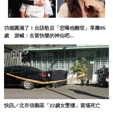
功德圓滿了！台語歌后「悲曝他離世」享壽95
歲 淚喊：去當快樂的神仙吧...
快訊／北市信義區「22歲女墜樓」當場死亡