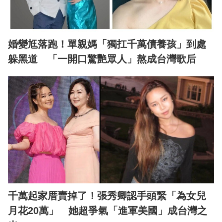
婚變尪落跑！單親媽「獨扛千萬債養孩」到處
躲黑道 「一開口驚艷眾人」熬成台灣歌后
千萬起家厝賣掉了！張秀卿認手頭緊「為女兒
月花20萬」 她超爭氣「進軍美國」成台灣之