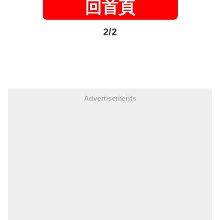
回首頁
2/2
Advertisements