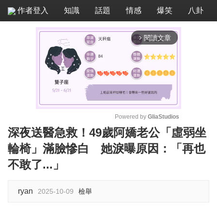
作者登入
知識
話題
情感
爆笑
八卦
閱讀文章
arrow_forward_ios
Powered by 
GliaStudios
深夜送醫急救！49歲阿嬌老公「虛弱坐
M
輪椅」滿臉慘白 她淚曝原因：「再也
u
t
不敢了...」
e
ryan
2025-10-09
檢舉