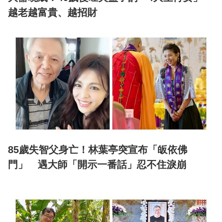
越老越富貴、越招財
85歲失智父身亡！林葉亭突宣布「皈依佛
門」 遇大師「開示一番話」忍不住淚崩