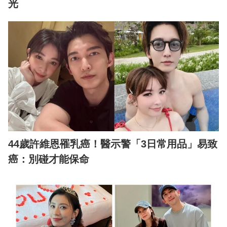
光
44歲許維恩罹乳癌！醫示警「3日常用品」易致
癌：別碰才能保命