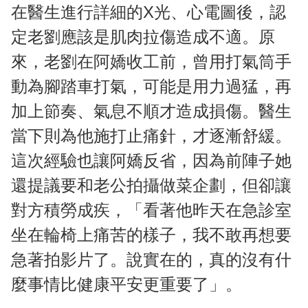
在醫生進行詳細的X光、心電圖後，認
定老劉應該是肌肉拉傷造成不適。原
來，老劉在阿嬌收工前，曾用打氣筒手
動為腳踏車打氣，可能是用力過猛，再
加上節奏、氣息不順才造成損傷。醫生
當下則為他施打止痛針，才逐漸舒緩。
這次經驗也讓阿嬌反省，因為前陣子她
還提議要和老公拍攝做菜企劃，但卻讓
對方積勞成疾，「看著他昨天在急診室
坐在輪椅上痛苦的樣子，我不敢再想要
急著拍影片了。說實在的，真的沒有什
麼事情比健康平安更重要了」。