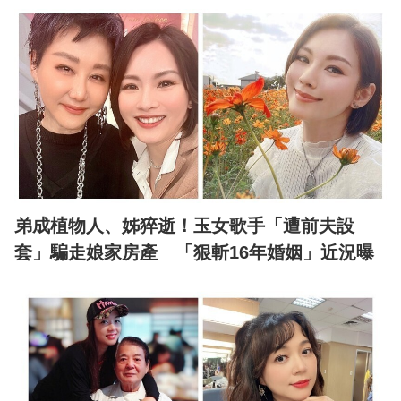
弟成植物人、姊猝逝！玉女歌手「遭前夫設
套」騙走娘家房產 「狠斬16年婚姻」近況曝