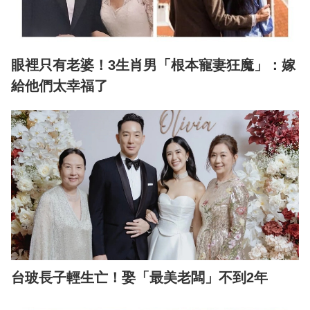
眼裡只有老婆！3生肖男「根本寵妻狂魔」：嫁
給他們太幸福了
台玻長子輕生亡！娶「最美老闆」不到2年