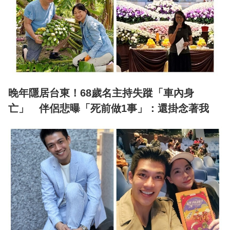
晚年隱居台東！68歲名主持失蹤「車內身
亡」 伴侶悲曝「死前做1事」：還掛念著我