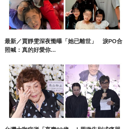
最新／賈靜雯深夜慟曝「她已離世」 淚PO合
照喊：真的好愛你...