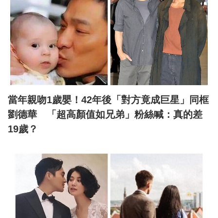
當年親吻1歲嬰！42年後「對方竟成巨星」同框
劉德華 「超高顏值如兄弟」粉絲喊：真的差
19歲？