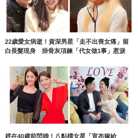
22歲愛女病逝！資深男星「走不出喪女痛」留
白長髮現身 掛骨灰項鍊「代女做1事」惹淚
趕在40歲前閃婚！八點檔女星「宣布嫁給