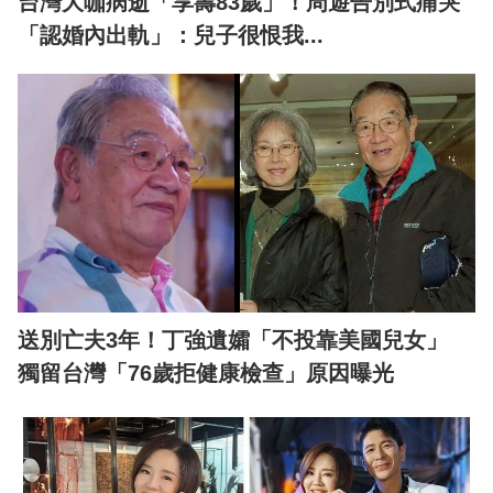
台灣大咖病逝「享壽83歲」！周遊告別式痛哭
「認婚內出軌」：兒子很恨我...
送別亡夫3年！丁強遺孀「不投靠美國兒女」
獨留台灣「76歲拒健康檢查」原因曝光