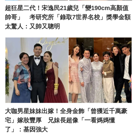
超狂星二代！宋逸民21歲兒「變190cm高顏值
帥哥」 考研究所「錄取7世界名校」獎學金額
太驚人：又帥又聰明
大咖男星妹妹出嫁！全身金飾「曾獲近千萬豪
宅」嫁妝豐厚 兄妹長超像「一看媽媽懂
了」：基因強大