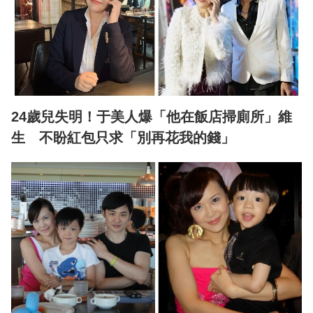
24歲兒失明！于美人爆「他在飯店掃廁所」維
生 不盼紅包只求「別再花我的錢」