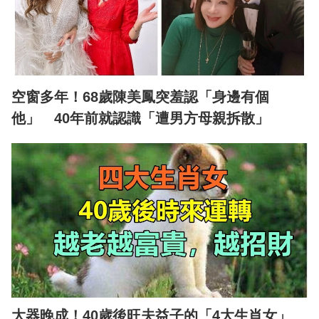
空窗多年！68歲陳美鳳突羞認「身邊有個
他」 40年前就認識「遭男方母親拆散」
大器晚成！40歲後旺夫益子的「4大生肖女」