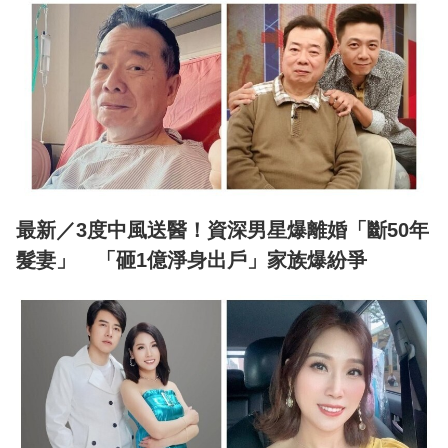
最新／3度中風送醫！資深男星爆離婚「斷50年
髮妻」 「砸1億淨身出戶」家族爆紛爭