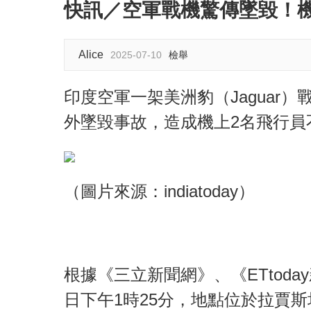
快訊／空軍戰機驚傳墜毀！
Alice
2025-07-10
檢舉
印度空軍一架美洲豹（Jaguar
外墜毀事故，造成機上2名飛行員
（圖片來源：indiatoday）
根據《三立新聞網》、《ETtod
日下午1時25分，地點位於拉賈斯