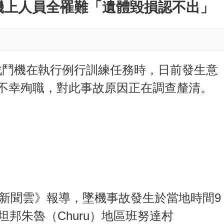
M
機上人員全罹難「遺體毀損認不出」
u
t
e
）戰鬥機在執行例行訓練任務時，日前發生意
不幸殉職，對此事故原因正在調查釐清。
ay新聞雲》報導，墜機事故發生於當地時間9
坦邦朱魯（Churu）地區班努達村