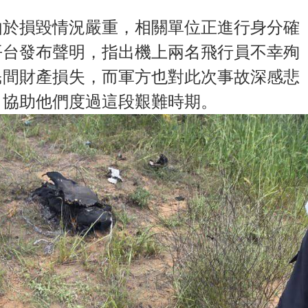
由於損毀情況嚴重，相關單位正進行身分確
平台發布聲明，指出機上兩名飛行員不幸殉
民間財產損失，而軍方也對此次事故深感悲
，協助他們度過這段艱難時期。