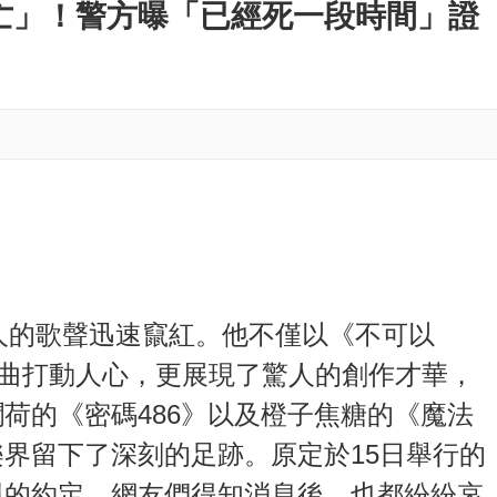
M
亡」！警方曝「已經死一段時間」證
u
t
e
動人的歌聲迅速竄紅。他不僅以《不可以
銷歌曲打動人心，更展現了驚人的創作才華，
荷的《密碼486》以及橙子焦糖的《魔法
界留下了深刻的足跡。原定於15日舉行的
現的約定。網友們得知消息後，也都紛紛哀