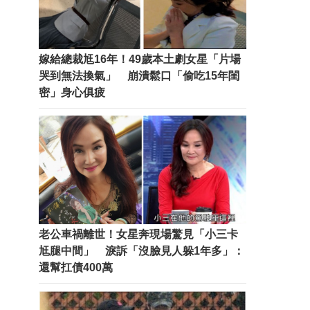
嫁給總裁尪16年！49歲本土劇女星「片場
哭到無法換氣」 崩潰鬆口「偷吃15年閨
密」身心俱疲
老公車禍離世！女星奔現場驚見「小三卡
尪腿中間」 淚訴「沒臉見人躲1年多」：
還幫扛債400萬