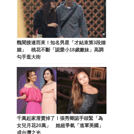
醜聞接連而來！知名男星「才結束第3段婚
姻」 桃花不斷「認愛小18歲嫩妹」高調
勾手逛大街
千萬起家厝賣掉了！張秀卿認手頭緊「為
女兒月花20萬」 她超爭氣「進軍美國」
成台灣之光