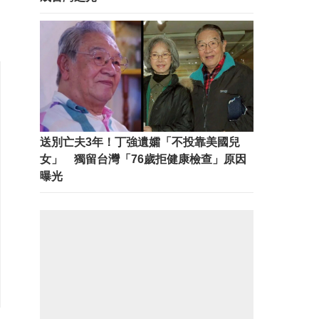
送別亡夫3年！丁強遺孀「不投靠美國兒
女」 獨留台灣「76歲拒健康檢查」原因
曝光