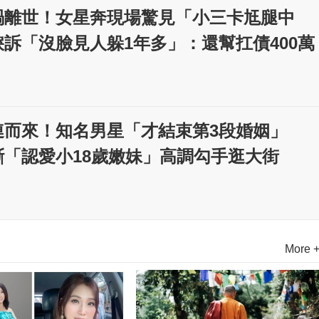
禍離世！女星奔現場驚見「小三卡尪腿中
訴「沒臉見人躲1年多」：還幫扛債400萬
連而來！知名男星「才結束第3段婚姻」
斷「認愛小18歲嫩妹」高調勾手逛大街
More 