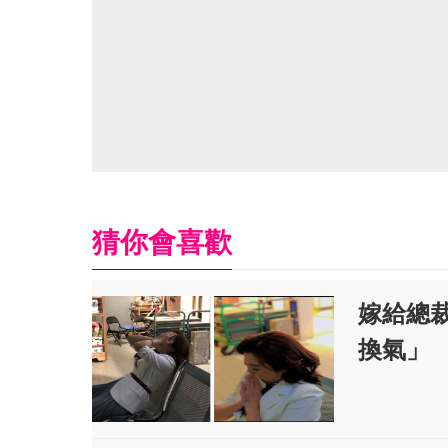
猜你會喜歡
嫁給總裁
換氣」