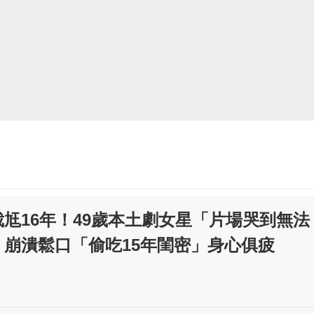
尪16年！49歲本土劇女星「片場哭到無法
 崩潰鬆口「偷吃15年閨密」身心俱疲