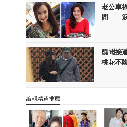
老公車
間」 淚
醜聞接
桃花不
編輯精選推薦