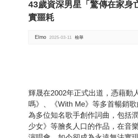
43歲資深男星「驚傳在家身
實噩耗
Elmo
2025-03-11
檢舉
輝晟在2002年正式出道，憑藉
嗎》、《With Me》等多首暢
為多位知名歌手創作詞曲，包括潤
少女》等膾炙人口的作品，在音樂
演唱會，如今卻成為永遠無法實