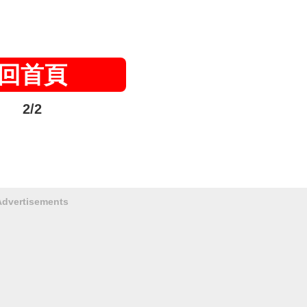
回首頁
2/2
Advertisements