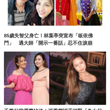
85歲失智父身亡！林葉亭突宣布「皈依佛
門」 遇大師「開示一番話」忍不住淚崩