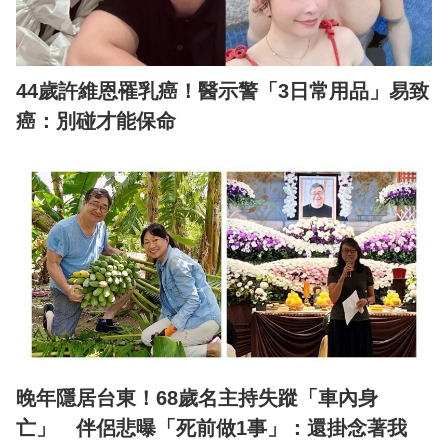
44歲許維恩罹乳癌！醫示警「3日常用品」易致
癌：別碰才能保命
晚年隱居台東！68歲名主持失蹤「車內身
亡」 伴侶悲曝「死前做1事」：還掛念著我