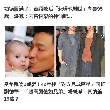
功德圓滿了！台語歌后「悲曝他離世」享壽95
歲 淚喊：去當快樂的神仙吧...
當年親吻1歲嬰！42年後「對方竟成巨星」同框
劉德華 「超高顏值如兄弟」粉絲喊：真的差
19歲？