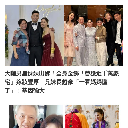
大咖男星妹妹出嫁！全身金飾「曾獲近千萬豪
宅」嫁妝豐厚 兄妹長超像「一看媽媽懂
了」：基因強大