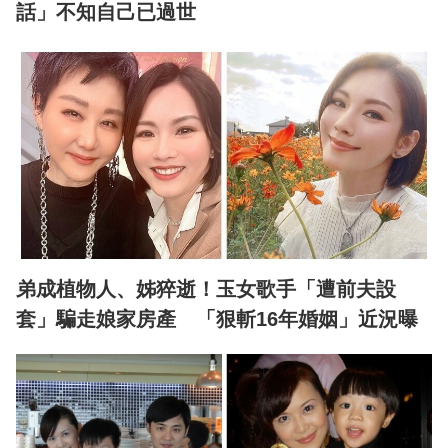
話」不知自己已過世
弟成植物人、姊猝逝！玉女歌手「遭前夫設
套」騙走娘家房產 「狠斬16年婚姻」近況曝