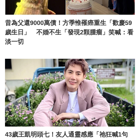
昔為父還9000萬債！方季惟罹癌重生「歡慶59
歲生日」 不婚不生「發現2顆腫瘤」笑喊：看
淡一切
43歲王凱明頭七！友人通靈感應「祂狂喊1句