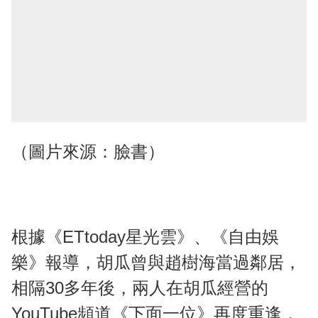
（圖片來源：臉書）
根據《ETtoday星光雲》、《自由娛
樂》報導，胡瓜曾與趙樹海當過鄰居，
相隔30多年後，兩人在胡瓜經營的
YouTube頻道《下面一位》再度重逢，