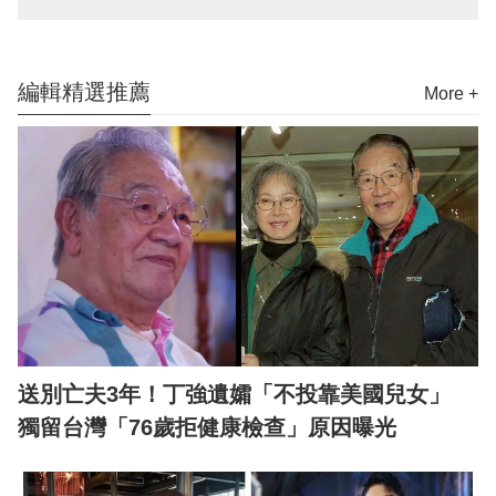
編輯精選推薦
More +
送別亡夫3年！丁強遺孀「不投靠美國兒女」
獨留台灣「76歲拒健康檢查」原因曝光