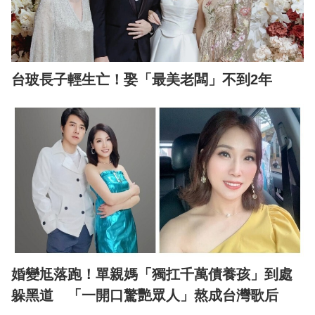
台玻長子輕生亡！娶「最美老闆」不到2年
婚變尪落跑！單親媽「獨扛千萬債養孩」到處
躲黑道 「一開口驚艷眾人」熬成台灣歌后