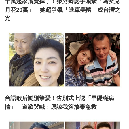
千萬起家厝賣掉了！張秀卿認手頭緊「為女兒
月花20萬」 她超爭氣「進軍美國」成台灣之
光
台語歌后慟別摯愛！告別式上認「早隱瞞病
情」 道歉哭喊：原諒我簽放棄急救