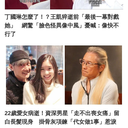
丁國琳怎麼了！？王凱猝逝前「最後一幕對戲
她」 網驚「臉色怪異像中風」憂喊：像快不
行了
22歲愛女病逝！資深男星「走不出喪女痛」留
白長髮現身 掛骨灰項鍊「代女做1事」惹淚