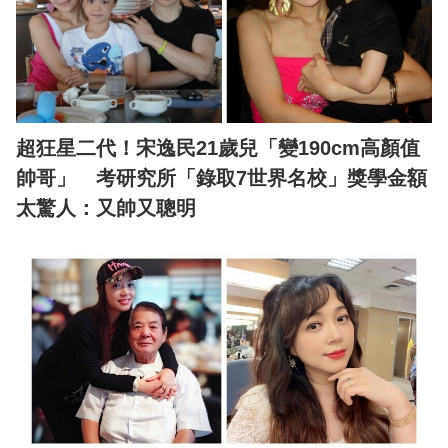
超狂星二代！宋逸民21歲兒「變190cm高顏值
帥哥」 考研究所「錄取7世界名校」獎學金額
太驚人：又帥又聰明