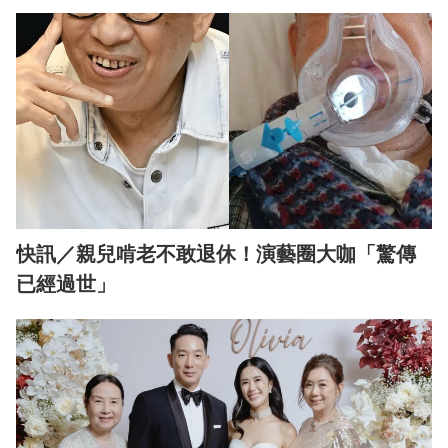
快訊／親兒啃老不敢退休！演藝圈大咖「驚傳
已經過世」