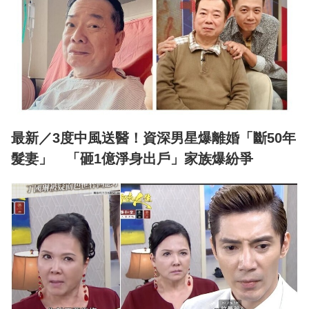
最新／3度中風送醫！資深男星爆離婚「斷50年
髮妻」 「砸1億淨身出戶」家族爆紛爭