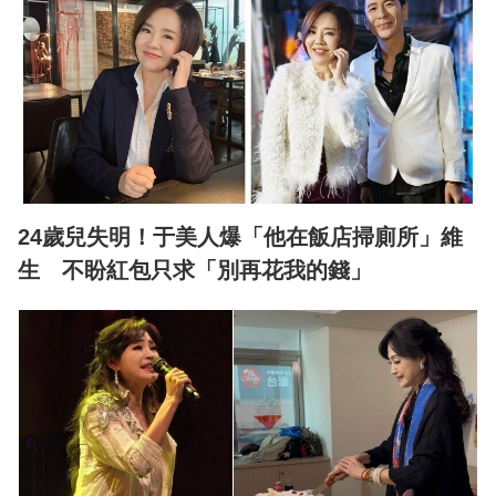
24歲兒失明！于美人爆「他在飯店掃廁所」維
生 不盼紅包只求「別再花我的錢」