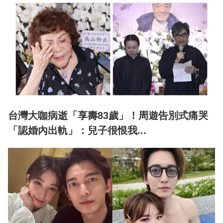
台灣大咖病逝「享壽83歲」！周遊告別式痛哭
「認婚內出軌」：兒子很恨我...