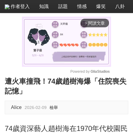
作者登入
知識
話題
情感
爆笑
八卦
閱讀文章
arrow_forward_ios
Powered by 
GliaStudios
遭火車撞飛！74歲趙樹海爆「住院喪失
M
記憶」
u
t
e
Alice
2026-02-09
檢舉
74歲資深藝人趙樹海在1970年代校園民