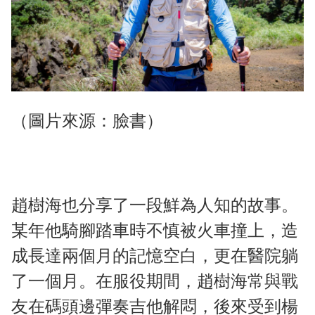
（圖片來源：臉書）
趙樹海也分享了一段鮮為人知的故事。
某年他騎腳踏車時不慎被火車撞上，造
成長達兩個月的記憶空白，更在醫院躺
了一個月。在服役期間，趙樹海常與戰
友在碼頭邊彈奏吉他解悶，後來受到楊