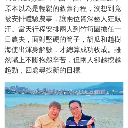
原本以為是輕鬆的敘舊行程，沒想到竟
被安排體驗農事，讓兩位資深藝人狂飆
汗。當天行程安排兩人到竹筍園擔任一
日農夫，面對堅硬的筍子，胡瓜和趙樹
海使出渾身解數，才總算成功收成。雖
然嘴上不斷抱怨辛苦，但兩人卻越挖越
起勁，四處尋找新的目標。