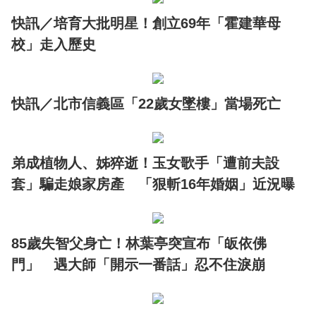
快訊／培育大批明星！創立69年「霍建華母
校」走入歷史
快訊／北市信義區「22歲女墜樓」當場死亡
弟成植物人、姊猝逝！玉女歌手「遭前夫設
套」騙走娘家房產 「狠斬16年婚姻」近況曝
85歲失智父身亡！林葉亭突宣布「皈依佛
門」 遇大師「開示一番話」忍不住淚崩