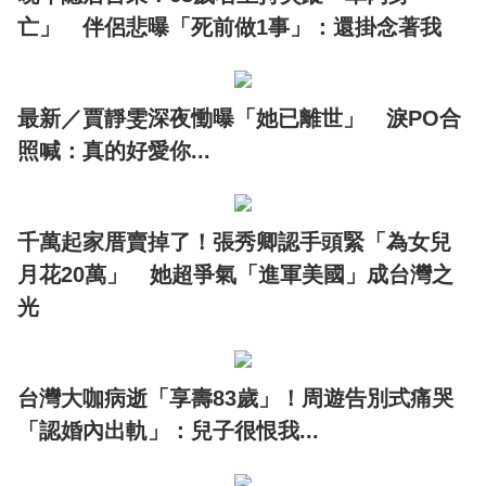
亡」 伴侶悲曝「死前做1事」：還掛念著我
最新／賈靜雯深夜慟曝「她已離世」 淚PO合
照喊：真的好愛你...
千萬起家厝賣掉了！張秀卿認手頭緊「為女兒
月花20萬」 她超爭氣「進軍美國」成台灣之
光
台灣大咖病逝「享壽83歲」！周遊告別式痛哭
「認婚內出軌」：兒子很恨我...