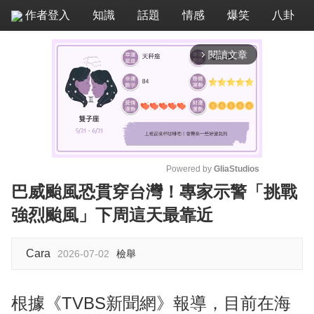
作者登入
知識
話題
情感
爆笑
八卦
閱讀文章
arrow_forward_ios
Powered by 
GliaStudios
巴威颱風恐貫穿台灣！專家示警「挑戰
M
強烈颱風」下周這天最靠近
u
t
e
Cara
2026-07-02
檢舉
根據《TVBS新聞網》報導，目前在海