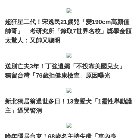
超狂星二代！宋逸民21歲兒「變190cm高顏值
帥哥」 考研究所「錄取7世界名校」獎學金額
太驚人：又帥又聰明
送別亡夫3年！丁強遺孀「不投靠美國兒女」
獨留台灣「76歲拒健康檢查」原因曝光
新北獨居翁過世多日！13隻愛犬「1靈性舉動護
主」逼哭警消
晚年隱居台東！68歲名主持失蹤「車內身