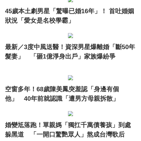
45歲本土劇男星「驚曝已婚16年」！ 首吐婚姻
狀況「愛女是名校學霸」
最新／3度中風送醫！資深男星爆離婚「斷50年
髮妻」 「砸1億淨身出戶」家族爆紛爭
空窗多年！68歲陳美鳳突羞認「身邊有個
他」 40年前就認識「遭男方母親拆散」
婚變尪落跑！單親媽「獨扛千萬債養孩」到處
躲黑道 「一開口驚艷眾人」熬成台灣歌后