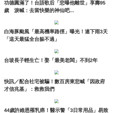
功德圓滿了！台語歌后「悲曝他離世」享壽95
歲 淚喊：去當快樂的神仙吧...
白海豚颱風「最高機率路徑」曝光！連下雨3天
「這天最猛全台躲不過」
台玻長子輕生亡！娶「最美老闆」不到2年
快訊／配合社宅被騙！數百房東悲喊「因政府
才信兆基」：救救我們
44歲許維恩罹乳癌！醫示警「3日常用品」易致