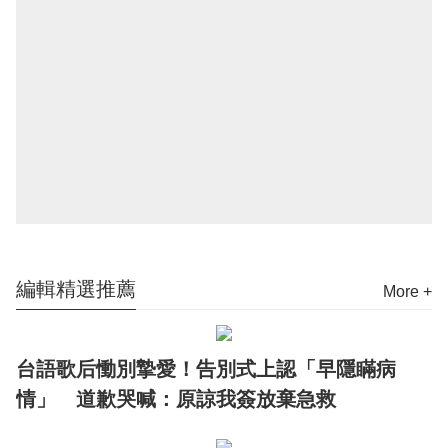
編輯精選推薦
More +
台語歌后慟別摯愛！告別式上認「早隱瞞病
情」 道歉哭喊：原諒我簽放棄急救