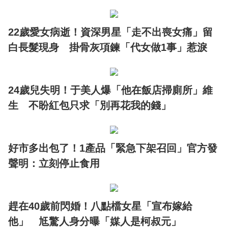
22歲愛女病逝！資深男星「走不出喪女痛」留
白長髮現身 掛骨灰項鍊「代女做1事」惹淚
24歲兒失明！于美人爆「他在飯店掃廁所」維
生 不盼紅包只求「別再花我的錢」
好市多出包了！1產品「緊急下架召回」官方發
聲明：立刻停止食用
趕在40歲前閃婚！八點檔女星「宣布嫁給
他」 尪驚人身分曝「媒人是柯叔元」