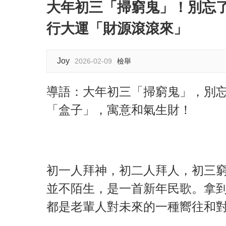
大年初三「掃窮鬼」！別忘
行大運「財源滾滾來」
Joy
2026-02-09
檢舉
導語：大年初三「掃窮鬼」，別
「盒子」，寓意和氣生財！
初一人拜神，初二人拜人，初三
並不陌生，是一首新年民歌。拿
都是老輩人對未來的一種嚮往和