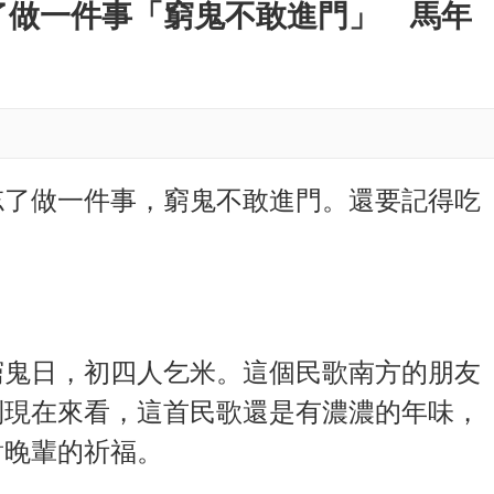
M
了做一件事「窮鬼不敢進門」 馬年
u
t
e
忘了做一件事，窮鬼不敢進門。還要記得吃
窮鬼日，初四人乞米。這個民歌南方的朋友
到現在來看，這首民歌還是有濃濃的年味，
對晚輩的祈福。