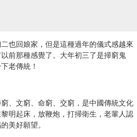
初二也回娘家，但是這種過年的儀式感越來
有以前那種感覺了。大年初三了是掃窮鬼
一下老傳統！
學窮、文窮、命窮、交窮，是中國傳統文化
在黎明起床，放鞭炮，打掃衛生，老輩人認
福的美好願望。