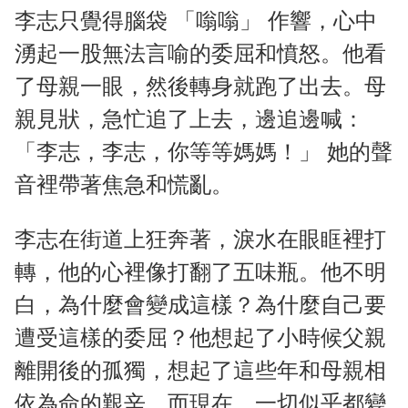
李志只覺得腦袋 「嗡嗡」 作響，心中
湧起一股無法言喻的委屈和憤怒。他看
了母親一眼，然後轉身就跑了出去。母
親見狀，急忙追了上去，邊追邊喊：
「李志，李志，你等等媽媽！」 她的聲
音裡帶著焦急和慌亂。
李志在街道上狂奔著，淚水在眼眶裡打
轉，他的心裡像打翻了五味瓶。他不明
白，為什麼會變成這樣？為什麼自己要
遭受這樣的委屈？他想起了小時候父親
離開後的孤獨，想起了這些年和母親相
依為命的艱辛，而現在，一切似乎都變