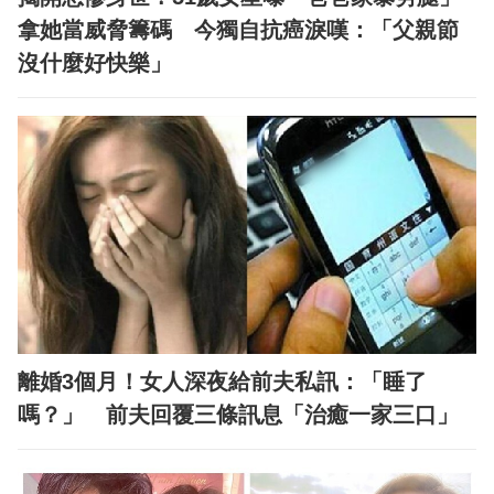
拿她當威脅籌碼 今獨自抗癌淚嘆：「父親節
沒什麼好快樂」
離婚3個月！女人深夜給前夫私訊：「睡了
嗎？」 前夫回覆三條訊息「治癒一家三口」