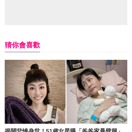
猜你會喜歡
揭開悲慘身世！51歲女星曝「爸爸家暴劈腿」