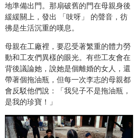
地準備出門。那扇破舊的門在母親身後
緩緩關上，發出 「吱呀」 的聲音，彷
彿是生活沉重的嘆息。
母親在工廠裡，要忍受著繁重的體力勞
動和工友們異樣的眼光。有些工友會在
背後議論她，說她是個離婚的女人，還
帶著個拖油瓶，但每一次李志的母親都
會反駁他們說：「我兒子不是拖油瓶，
是我的珍寶！」