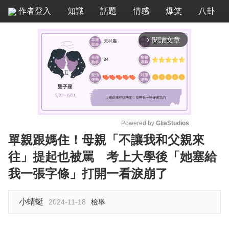
作者登入
知識
話題
情感
爆笑
八卦
閱讀文章
arrow_forward_ios
Powered by 
GliaStudios
單親跟媽住！母親「不讓我和父親來
M
往」提起也被罵 考上大學後「她塞給
u
t
我一張字條」打開一看淚崩了
e
小蜻蜓
2024-11-18
檢舉