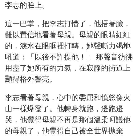
李志的臉上。
這一巴掌，把李志打懵了，他捂著臉，
難以置信地看著母親。母親的眼睛紅紅
的，淚水在眼眶裡打轉，她聲嘶力竭地
吼道：「以後不許提他！」 那聲音彷彿
用盡了她所有的力氣，在寂靜的街道上
顯得格外響亮。
李志看著母親，心中的委屈和憤怒像火
山一樣爆發了。他轉身就跑，邊跑邊
哭，他覺得母親不再是那個溫柔呵護他
的母親了，他覺得自己被全世界拋棄