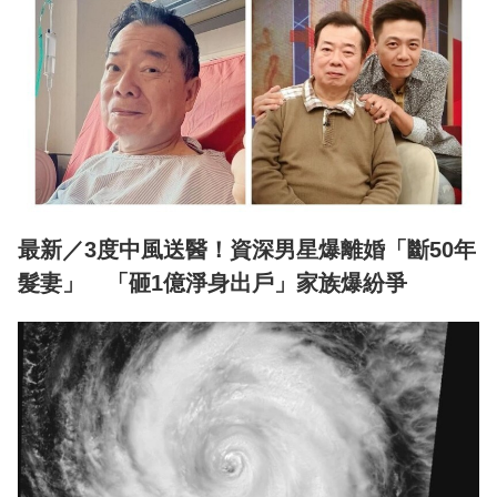
最新／3度中風送醫！資深男星爆離婚「斷50年
髮妻」 「砸1億淨身出戶」家族爆紛爭