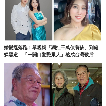
婚變尪落跑！單親媽「獨扛千萬債養孩」到處
躲黑道 「一開口驚艷眾人」熬成台灣歌后