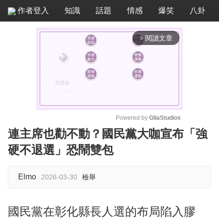
作者登入
知識
話題
情感
爆笑
八卦
閱讀文章
arrow_forward_ios
Powered by 
GliaStudios
連主席也勸不動？國民黨大咖宣布「強
M
硬不退選」恐鬧雙包
u
t
e
Elmo
2026-03-30
檢舉
國民黨在彰化縣長人選的布局陷入膠