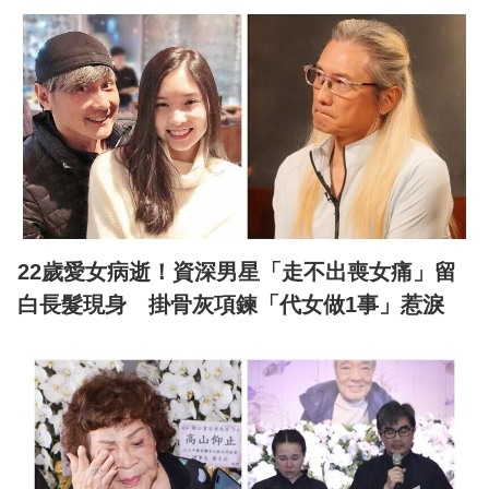
22歲愛女病逝！資深男星「走不出喪女痛」留
白長髮現身 掛骨灰項鍊「代女做1事」惹淚