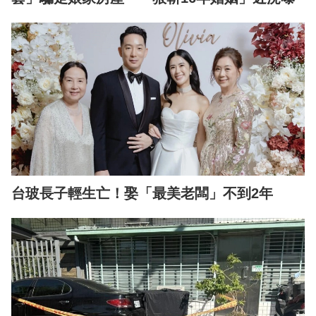
台玻長子輕生亡！娶「最美老闆」不到2年