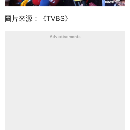
圖片來源：《TVBS》
Advertisements