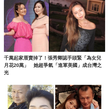
千萬起家厝賣掉了！張秀卿認手頭緊「為女兒
月花20萬」 她超爭氣「進軍美國」成台灣之
光