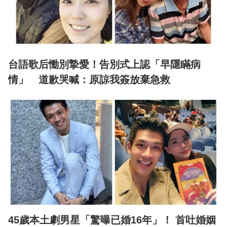
台語歌后慟別摯愛！告別式上認「早隱瞞病
情」 道歉哭喊：原諒我簽放棄急救
45歲本土劇男星「驚曝已婚16年」！ 首吐婚姻