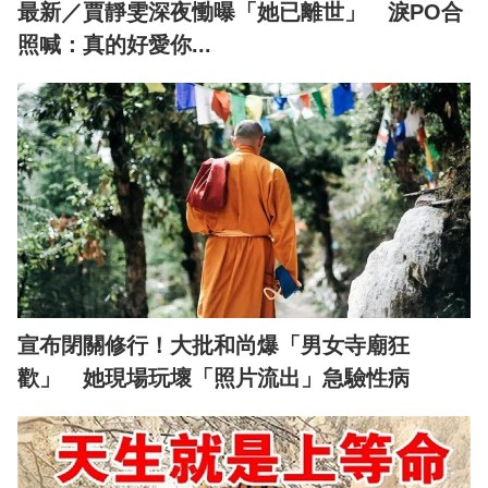
最新／賈靜雯深夜慟曝「她已離世」 淚PO合
照喊：真的好愛你...
宣布閉關修行！大批和尚爆「男女寺廟狂
歡」 她現場玩壞「照片流出」急驗性病