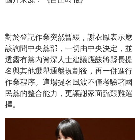
對於登記作業突然暫緩，謝衣鳯表示應
該詢問中央黨部，一切由中央決定，並
透露有黨內資深人士建議應該將縣長提
名與其他選舉通盤規劃後，再一併進行
作業程序。這場提名風波不僅考驗著國
民黨的整合能力，更讓謝家面臨艱難選
擇。