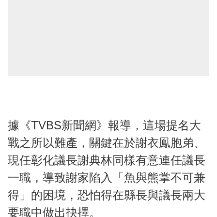
據《TVBS新聞網》報導，這場提名大
戰之所以難產，關鍵在於謝衣鳯胞弟、
現任彰化議長謝典林同樣有意連任議長
一職，導致謝家陷入「魚與熊掌不可兼
得」的困境，恐怕得在縣長與議長兩大
要職中做出抉擇。