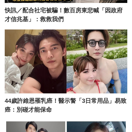
快訊／配合社宅被騙！數百房東悲喊「因政府
才信兆基」：救救我們
44歲許維恩罹乳癌！醫示警「3日常用品」易致
癌：別碰才能保命