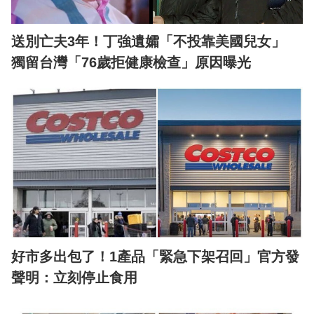
送別亡夫3年！丁強遺孀「不投靠美國兒女」
獨留台灣「76歲拒健康檢查」原因曝光
好市多出包了！1產品「緊急下架召回」官方發
聲明：立刻停止食用