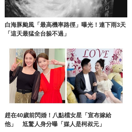
白海豚颱風「最高機率路徑」曝光！連下雨3天
「這天最猛全台躲不過」
趕在40歲前閃婚！八點檔女星「宣布嫁給
他」 尪驚人身分曝「媒人是柯叔元」