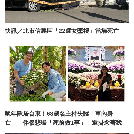
快訊／北市信義區「22歲女墜樓」當場死亡
晚年隱居台東！68歲名主持失蹤「車內身
亡」 伴侶悲曝「死前做1事」：還掛念著我