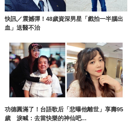
快訊／震撼彈！48歲資深男星「戲拍一半腦出
血」送醫不治
功德圓滿了！台語歌后「悲曝他離世」享壽95
歲 淚喊：去當快樂的神仙吧...