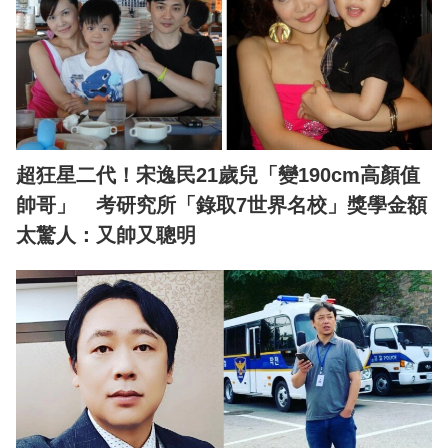
超狂星二代！宋逸民21歲兒「變190cm高顏值
帥哥」 考研究所「錄取7世界名校」獎學金額
太驚人：又帥又聰明