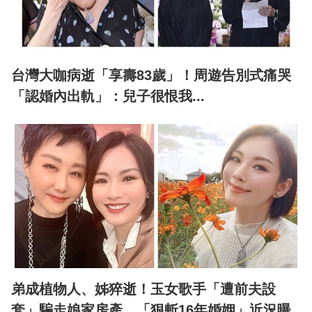
台灣大咖病逝「享壽83歲」！周遊告別式痛哭
「認婚內出軌」：兒子很恨我...
弟成植物人、姊猝逝！玉女歌手「遭前夫設
套」騙走娘家房產 「狠斬16年婚姻」近況曝