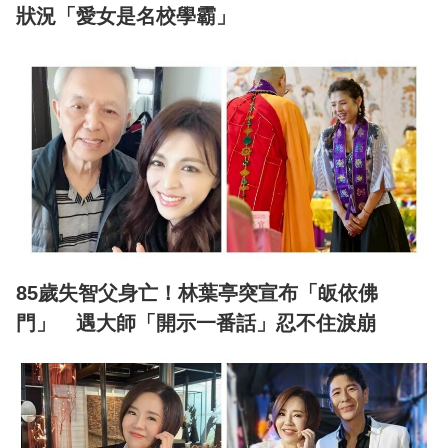
狀況「愛女是名校學霸」
85歲失智父身亡！林葉亭突宣布「皈依佛
門」 遇大師「開示一番話」忍不住淚崩