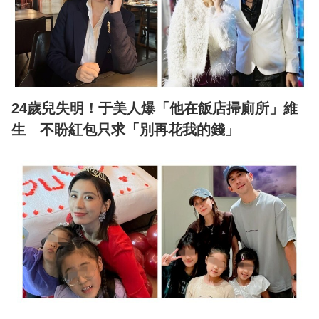
24歲兒失明！于美人爆「他在飯店掃廁所」維
生 不盼紅包只求「別再花我的錢」