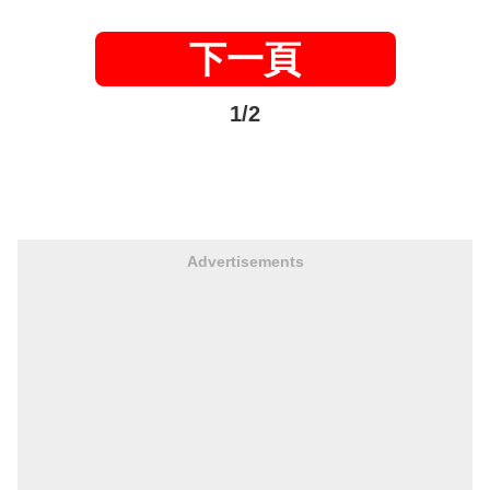
下一頁
1/2
Advertisements