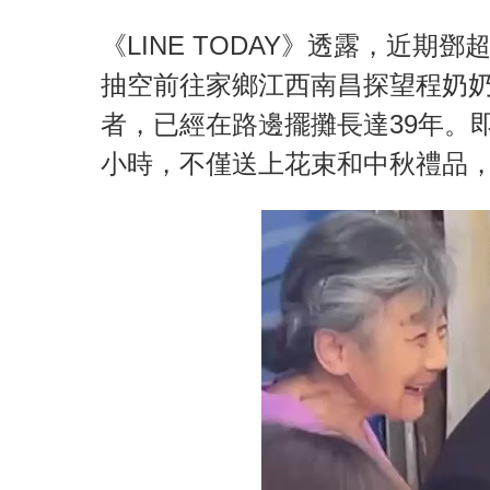
《LINE TODAY》透露，近
抽空前往家鄉江西南昌探望程奶
者，已經在路邊擺攤長達39年。
小時，不僅送上花束和中秋禮品