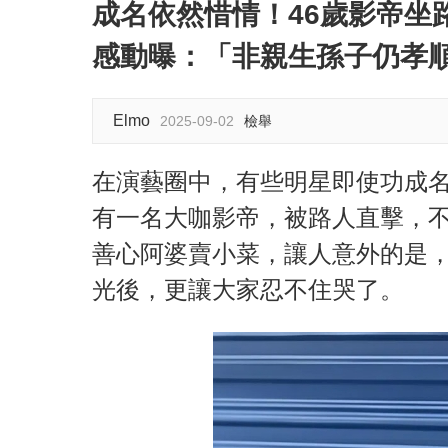
成名依然惜情！46歲影帝坐
感動曝：「非親生孫子仍孝
Elmo
2025-09-02
檢舉
在演藝圈中，有些明星即使功成
有一名大咖影帝，被路人直擊，
善心阿婆賣小菜，讓人意外的是
光後，更讓大家忍不住哭了。