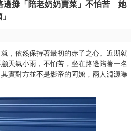
M
路邊攤「陪老奶奶賣菜」不怕苦 她
u
順」
t
e
名就，依然保持著最初的赤子之心。近期就
不顧天氣小雨，不怕苦，坐在路邊陪著一名
，其實對方並不是影帝的阿嬤，兩人淵源曝