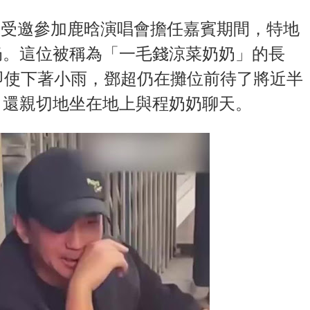
期鄧超受邀參加鹿晗演唱會擔任嘉賓期間，特地
奶。這位被稱為「一毛錢涼菜奶奶」的長
即使下著小雨，鄧超仍在攤位前待了將近半
，還親切地坐在地上與程奶奶聊天。