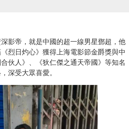
資深影帝，就是中國的超一線男星鄧超，他
藉《烈日灼心》獲得上海電影節金爵獎與中
國合伙人》、《狄仁傑之通天帝國》等知名
格，深受大眾喜愛。