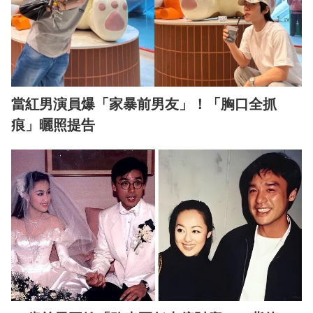
當紅男演員爆「家暴前男友」！「胸口全抓
痕」曬照提告