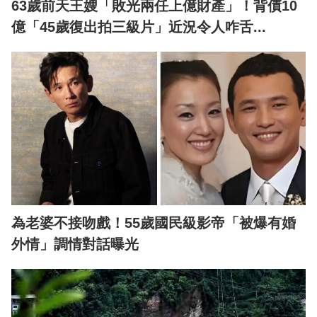
63歲前天王嫂「敗光兩任上億財產」！背債10
億「45歲復出拍三級片」近況令人咋舌...
為老婆不接吻戲！55歲國民級影帝「被爆有婚
外情」調情對話曝光