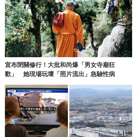
宣布閉關修行！大批和尚爆「男女寺廟狂
歡」 她現場玩壞「照片流出」急驗性病