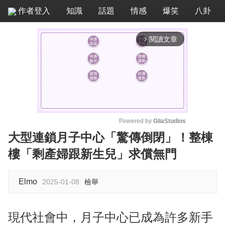
作者登入
知識
話題
情感
爆笑
八卦
閱讀文章
arrow_forward_ios
Powered by 
GliaStudios
大型連鎖月子中心「驚傳倒閉」！整棟
M
樓「剩產婦跟新生兒」求償無門
u
t
e
Elmo
2025-01-08
檢舉
現代社會中，月子中心已成為許多新手