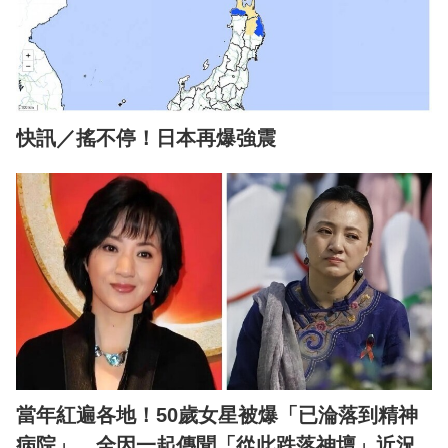
快訊／搖不停！日本再爆強震
當年紅遍各地！50歲女星被爆「已淪落到精神
病院」 全因一起傳聞「從此跌落神壇」近況