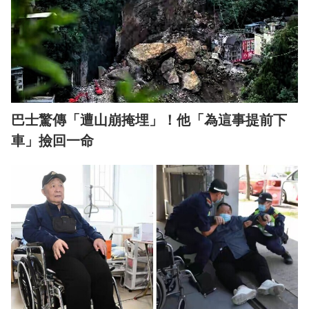
巴士驚傳「遭山崩掩埋」！他「為這事提前下
車」撿回一命