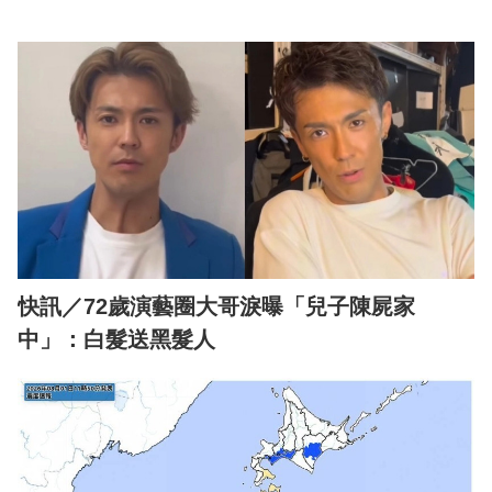
快訊／72歲演藝圈大哥淚曝「兒子陳屍家
中」：白髮送黑髮人