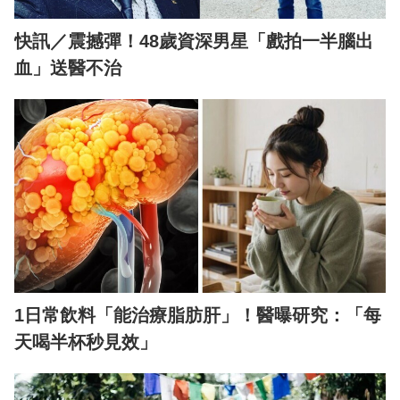
快訊／震撼彈！48歲資深男星「戲拍一半腦出
血」送醫不治
1日常飲料「能治療脂肪肝」！醫曝研究：「每
天喝半杯秒見效」