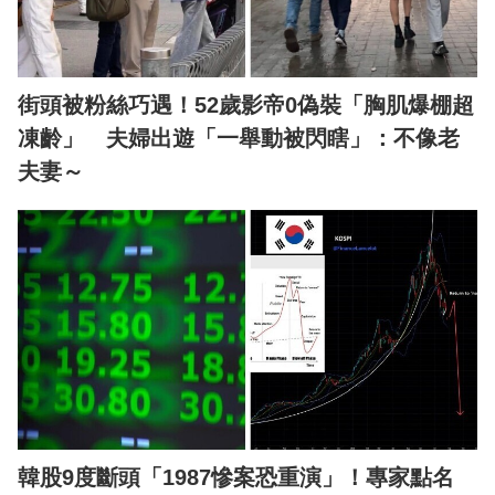
街頭被粉絲巧遇！52歲影帝0偽裝「胸肌爆棚超
凍齡」 夫婦出遊「一舉動被閃瞎」：不像老
夫妻～
韓股9度斷頭「1987慘案恐重演」！專家點名