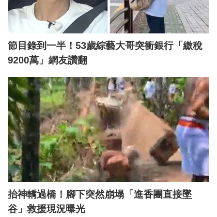
節目錄到一半！53歲綜藝大哥突衝銀行「繳稅
9200萬」網友讚翻
抬神轎過橋！腳下突然崩塌「進香團直接墜
谷」救援現況曝光