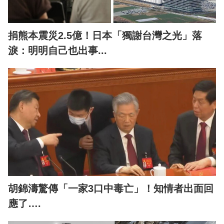
捐熊本震災2.5億！日本「獨謝台灣之光」落
淚：明明自己也出事...
胡錦濤驚傳「一家3口中毒亡」！知情者出面回
應了….