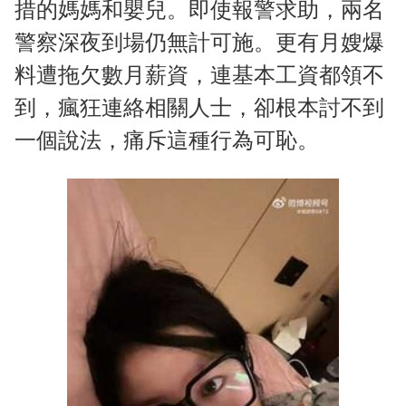
措的媽媽和嬰兒。即使報警求助，兩名
警察深夜到場仍無計可施。更有月嫂爆
料遭拖欠數月薪資，連基本工資都領不
到，瘋狂連絡相關人士，卻根本討不到
一個說法，痛斥這種行為可恥。