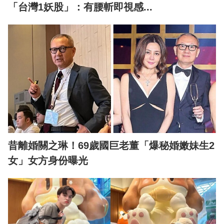
「台灣1妖股」：有腰斬即視感...
昔離婚關之琳！69歲國巨老董「爆秘婚嫩妹生2
女」女方身份曝光