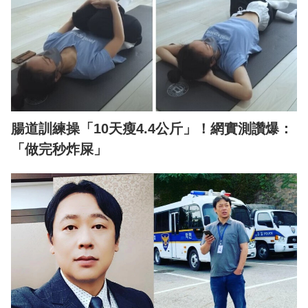
腸道訓練操「10天瘦4.4公斤」！網實測讚爆：
「做完秒炸屎」