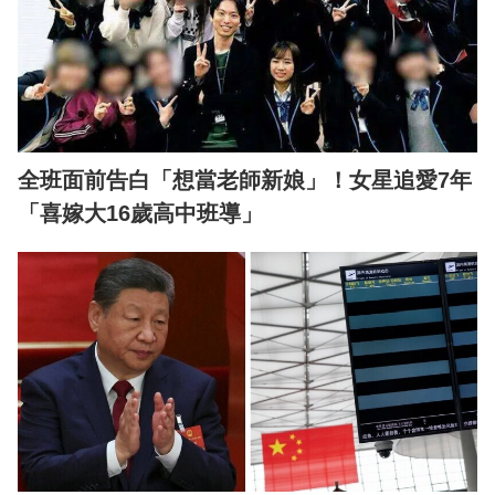
全班面前告白「想當老師新娘」！女星追愛7年
「喜嫁大16歲高中班導」